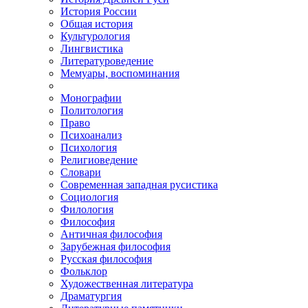
История России
Общая история
Культурология
Лингвистика
Литературоведение
Мемуары, воспоминания
Монографии
Политология
Право
Психоанализ
Психология
Религиоведение
Словари
Современная западная русистика
Социология
Филология
Философия
Античная философия
Зарубежная философия
Русская философия
Фольклор
Художественная литература
Драматургия