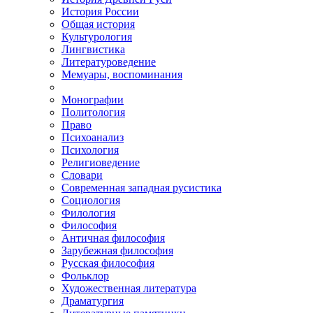
История России
Общая история
Культурология
Лингвистика
Литературоведение
Мемуары, воспоминания
Монографии
Политология
Право
Психоанализ
Психология
Религиоведение
Словари
Современная западная русистика
Социология
Филология
Философия
Античная философия
Зарубежная философия
Русская философия
Фольклор
Художественная литература
Драматургия