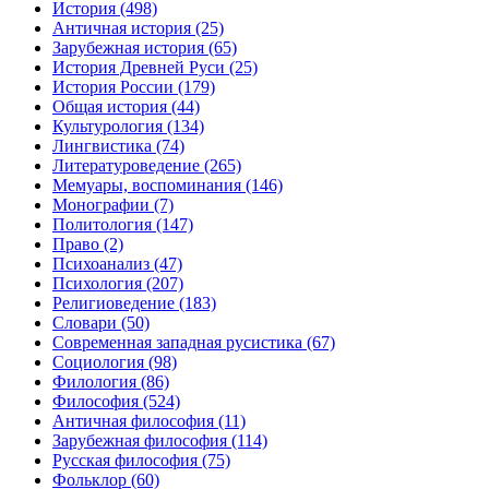
История
(498)
Античная история
(25)
Зарубежная история
(65)
История Древней Руси
(25)
История России
(179)
Общая история
(44)
Культурология
(134)
Лингвистика
(74)
Литературоведение
(265)
Мемуары, воспоминания
(146)
Монографии
(7)
Политология
(147)
Право
(2)
Психоанализ
(47)
Психология
(207)
Религиоведение
(183)
Словари
(50)
Современная западная русистика
(67)
Социология
(98)
Филология
(86)
Философия
(524)
Античная философия
(11)
Зарубежная философия
(114)
Русская философия
(75)
Фольклор
(60)