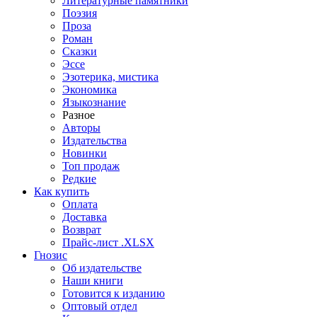
Литературные памятники
Поэзия
Проза
Роман
Сказки
Эссе
Эзотерика, мистика
Экономика
Языкознание
Разное
Авторы
Издательства
Новинки
Топ продаж
Редкие
Как купить
Оплата
Доставка
Возврат
Прайс-лист .XLSX
Гнозис
Об издательстве
Наши книги
Готовится к изданию
Оптовый отдел