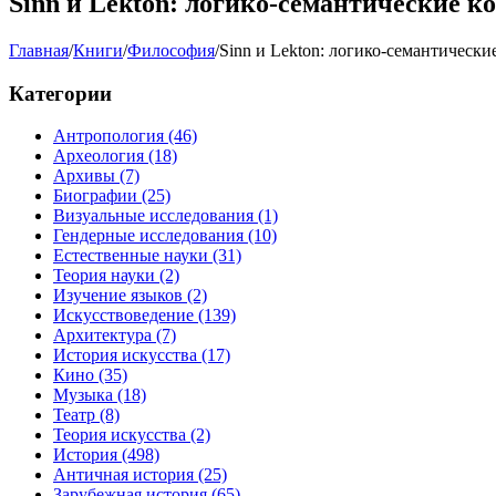
Sinn и Lekton: логико-семантические к
Главная
/
Книги
/
Философия
/
Sinn и Lekton: логико-семантически
Категории
Антропология
(46)
Археология
(18)
Архивы
(7)
Биографии
(25)
Визуальные исследования
(1)
Гендерные исследования
(10)
Естественные науки
(31)
Теория науки
(2)
Изучение языков
(2)
Искусствоведение
(139)
Архитектура
(7)
История искусства
(17)
Кино
(35)
Музыка
(18)
Театр
(8)
Теория искусства
(2)
История
(498)
Античная история
(25)
Зарубежная история
(65)