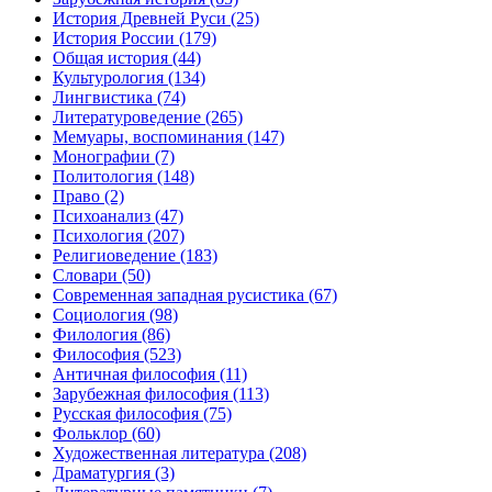
История Древней Руси
(25)
История России
(179)
Общая история
(44)
Культурология
(134)
Лингвистика
(74)
Литературоведение
(265)
Мемуары, воспоминания
(147)
Монографии
(7)
Политология
(148)
Право
(2)
Психоанализ
(47)
Психология
(207)
Религиоведение
(183)
Словари
(50)
Современная западная русистика
(67)
Социология
(98)
Филология
(86)
Философия
(523)
Античная философия
(11)
Зарубежная философия
(113)
Русская философия
(75)
Фольклор
(60)
Художественная литература
(208)
Драматургия
(3)