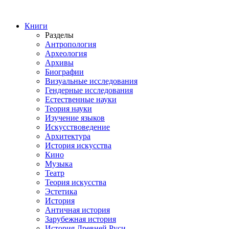
Книги
Разделы
Антропология
Археология
Архивы
Биографии
Визуальные исследования
Гендерные исследования
Естественные науки
Теория науки
Изучение языков
Искусствоведение
Архитектура
История искусства
Кино
Музыка
Театр
Теория искусства
Эстетика
История
Античная история
Зарубежная история
История Древней Руси