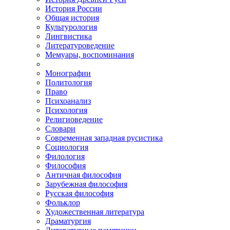
История России
Общая история
Культурология
Лингвистика
Литературоведение
Мемуары, воспоминания
Монографии
Политология
Право
Психоанализ
Психология
Религиоведение
Словари
Современная западная русистика
Социология
Филология
Философия
Античная философия
Зарубежная философия
Русская философия
Фольклор
Художественная литература
Драматургия