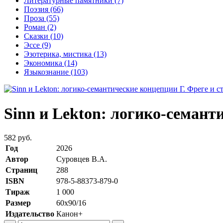
Литературные памятники
(7)
Поэзия
(66)
Проза
(55)
Роман
(2)
Сказки
(10)
Эссе
(9)
Эзотерика, мистика
(13)
Экономика
(14)
Языкознание
(103)
Sinn и Lekton: логико-семант
582 руб.
Год
2026
Автор
Суровцев В.А.
Страниц
288
ISBN
978-5-88373-879-0
Тираж
1 000
Размер
60х90/16
Издательство
Канон+