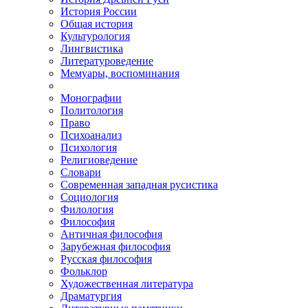
История России
Общая история
Культурология
Лингвистика
Литературоведение
Мемуары, воспоминания
Монографии
Политология
Право
Психоанализ
Психология
Религиоведение
Словари
Современная западная русистика
Социология
Филология
Философия
Античная философия
Зарубежная философия
Русская философия
Фольклор
Художественная литература
Драматургия