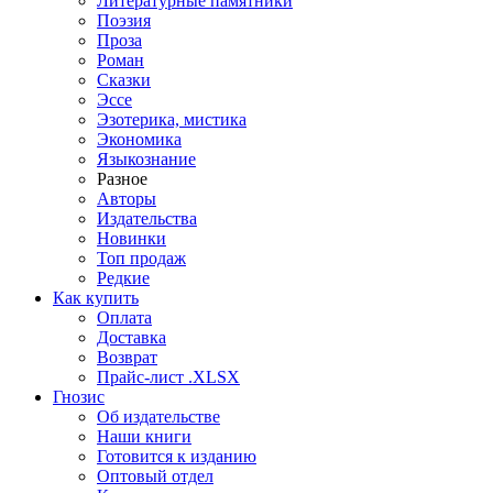
Литературные памятники
Поэзия
Проза
Роман
Сказки
Эссе
Эзотерика, мистика
Экономика
Языкознание
Разное
Авторы
Издательства
Новинки
Топ продаж
Редкие
Как купить
Оплата
Доставка
Возврат
Прайс-лист .XLSX
Гнозис
Об издательстве
Наши книги
Готовится к изданию
Оптовый отдел