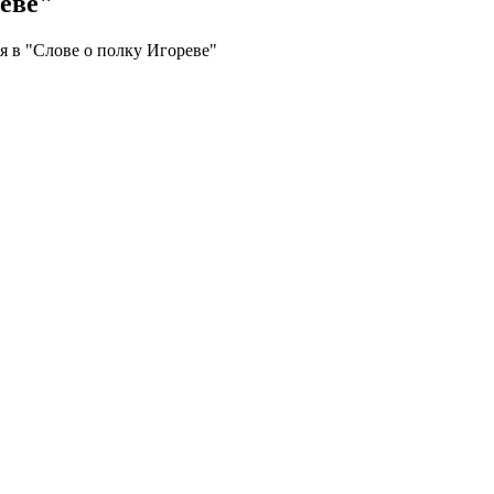
реве"
я в "Слове о полку Игореве"