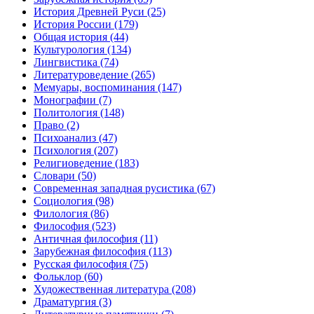
История Древней Руси
(25)
История России
(179)
Общая история
(44)
Культурология
(134)
Лингвистика
(74)
Литературоведение
(265)
Мемуары, воспоминания
(147)
Монографии
(7)
Политология
(148)
Право
(2)
Психоанализ
(47)
Психология
(207)
Религиоведение
(183)
Словари
(50)
Современная западная русистика
(67)
Социология
(98)
Филология
(86)
Философия
(523)
Античная философия
(11)
Зарубежная философия
(113)
Русская философия
(75)
Фольклор
(60)
Художественная литература
(208)
Драматургия
(3)