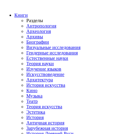
Книги
Разделы
Антропология
Археология
Архивы
Биографии
Визуальные исследования
Гендерные исследования
Естественные науки
Теория науки
Изучение языков
Искусствоведение
Архитектура
История искусства
Кино
Музыка
Театр
Теория искусства
Эстетика
История
Античная история
Зарубежная история
История Древней Руси