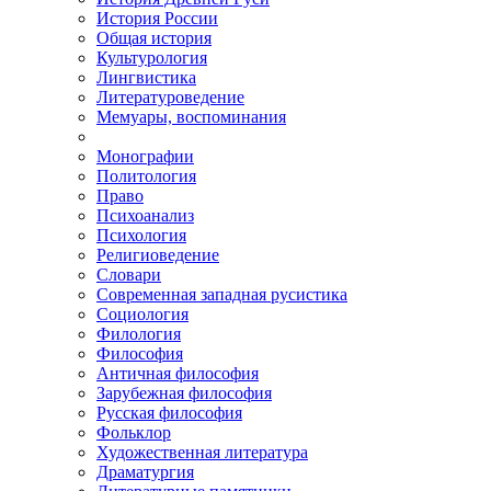
История России
Общая история
Культурология
Лингвистика
Литературоведение
Мемуары, воспоминания
Монографии
Политология
Право
Психоанализ
Психология
Религиоведение
Словари
Современная западная русистика
Социология
Филология
Философия
Античная философия
Зарубежная философия
Русская философия
Фольклор
Художественная литература
Драматургия