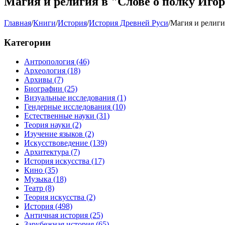
Магия и религия в "Слове о полку Иго
Главная
/
Книги
/
История
/
История Древней Руси
/
Магия и религи
Категории
Антропология
(46)
Археология
(18)
Архивы
(7)
Биографии
(25)
Визуальные исследования
(1)
Гендерные исследования
(10)
Естественные науки
(31)
Теория науки
(2)
Изучение языков
(2)
Искусствоведение
(139)
Архитектура
(7)
История искусства
(17)
Кино
(35)
Музыка
(18)
Театр
(8)
Теория искусства
(2)
История
(498)
Античная история
(25)
Зарубежная история
(65)