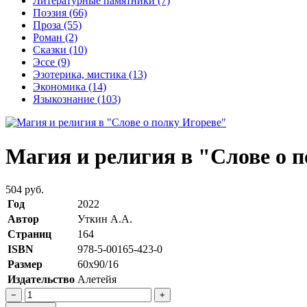
Литературные памятники
(7)
Поэзия
(66)
Проза
(55)
Роман
(2)
Сказки
(10)
Эссе
(9)
Эзотерика, мистика
(13)
Экономика
(14)
Языкознание
(103)
Магия и религия в "Слове о 
504 руб.
Год
2022
Автор
Уткин А.А.
Страниц
164
ISBN
978-5-00165-423-0
Размер
60х90/16
Издательство
Алетейя
−
+