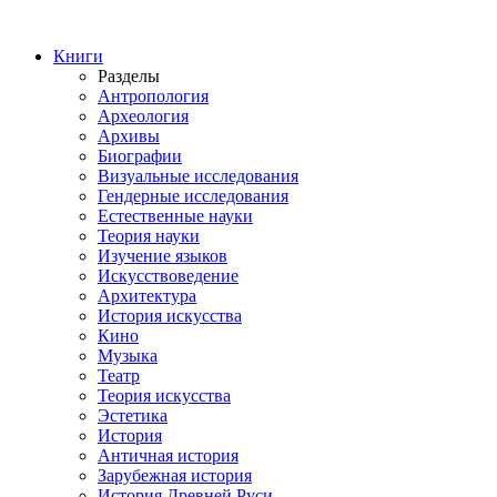
Книги
Разделы
Антропология
Археология
Архивы
Биографии
Визуальные исследования
Гендерные исследования
Естественные науки
Теория науки
Изучение языков
Искусствоведение
Архитектура
История искусства
Кино
Музыка
Театр
Теория искусства
Эстетика
История
Античная история
Зарубежная история
История Древней Руси