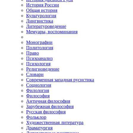
История России
Общая история
Культурология
Лингвистика
Литературоведение
Мемуары, воспоминания
Монографии
Политология
Право
Психоанализ
Психология
Религиоведение
Словари
Современная западная русистика
Социология
Филология
Философия
Античная философия
Зарубежная философия
Русская философия
Фольклор
Художественная литература
Драматургия