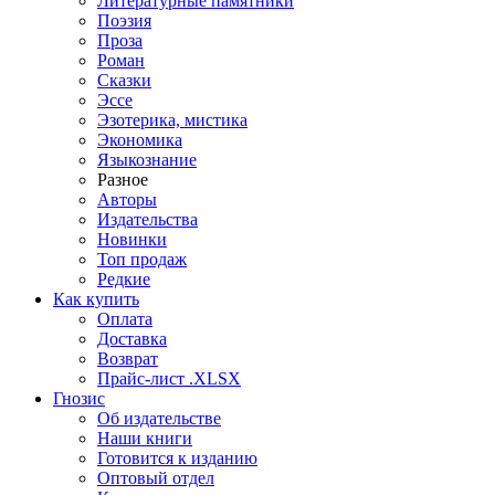
Литературные памятники
Поэзия
Проза
Роман
Сказки
Эссе
Эзотерика, мистика
Экономика
Языкознание
Разное
Авторы
Издательства
Новинки
Топ продаж
Редкие
Как купить
Оплата
Доставка
Возврат
Прайс-лист .XLSX
Гнозис
Об издательстве
Наши книги
Готовится к изданию
Оптовый отдел