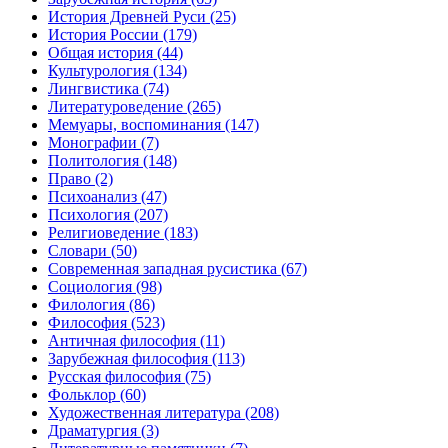
История Древней Руси
(25)
История России
(179)
Общая история
(44)
Культурология
(134)
Лингвистика
(74)
Литературоведение
(265)
Мемуары, воспоминания
(147)
Монографии
(7)
Политология
(148)
Право
(2)
Психоанализ
(47)
Психология
(207)
Религиоведение
(183)
Словари
(50)
Современная западная русистика
(67)
Социология
(98)
Филология
(86)
Философия
(523)
Античная философия
(11)
Зарубежная философия
(113)
Русская философия
(75)
Фольклор
(60)
Художественная литература
(208)
Драматургия
(3)