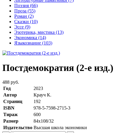
Литературные памятники
(7)
Поэзия
(66)
Проза
(55)
Роман
(2)
Сказки
(10)
Эссе
(9)
Эзотерика, мистика
(13)
Экономика
(14)
Языкознание
(103)
Постдемократия (2-е изд.)
488 руб.
Год
2023
Автор
Крауч К.
Страниц
192
ISBN
978-5-7598-2715-3
Тираж
600
Размер
84х108/32
Издательство
Высшая школа экономики