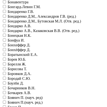
Бонавентура
Бонгард-Левин Г.М.
Бондаренко Г.В.
Бондаренко Д.М., Александров Г.В. (ред.)
Бондаренко Д.М., Бутовская М.Л. (Отв. ред.)
Бондарко А.В.
Бондарко А.В., Казаковская В.В. (Отв. ред.)
Бонецкая Н.К.
Бонфуа И.
Бонхеффер Д.
Бонхёффер Д.
Боратынский Е.А.
Борев Ю.Б.
Борелля Ж.
Борисова Т.
Боровков Д.А.
Бородай С.Ю.
Боулби Д.
Бочарников В.Н.
Бочкарев А.В.
Боянич П. (науч. ред)
Боянич П.(науч. ред.)