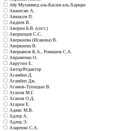
Абу Мухаммед аль-Касим аль-Харири
Аванесян А.
Аввакум П.
Авдиев В.
Аверин Б.В. (сост.)
Аверинцев С.С.
Аверкиева (Исакова) В.
Аверкиева В.
Аверьянов К.А., Ромашов С.А.
Авраменко О.
Аврутин Е.
Автор/Редактор
Агамбен Д.
Агамбен Дж.
Агамов-Тупицын В.
Агапов М.Г.
Агапов О.Д.
Агарин Е.
Адамс М.В.
Адлер А.
Адлер Э.
Азаренко С.А.