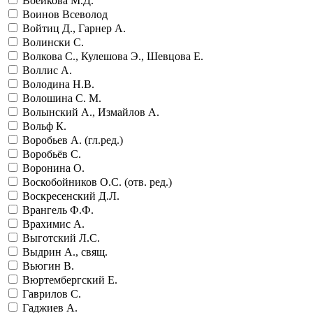
Воейкова М.Д.
Воинов Всеволод
Войтиц Д., Гарнер А.
Волински С.
Волкова С., Кулешова Э., Шевцова Е.
Воллис А.
Володина Н.В.
Волошина С. М.
Волынский А., Измайлов А.
Вольф К.
Воробьев А. (гл.ред.)
Воробьёв С.
Воронина О.
Воскобойников О.С. (отв. ред.)
Воскресенский Д.Л.
Врангель Ф.Ф.
Врахимис А.
Выготский Л.С.
Выдрин А., свящ.
Вьюгин В.
Вюртембергский Е.
Гаврилов С.
Гаджиев А.