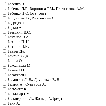
Бабенко В.
Бабенко Л.Г., Воронина Т.М., Плотникова А.М.,
Бабенко Н.С. (отв. ред.)
Багдасарян В., Реснянский С.
Бадридзе Е.
Бадью А.
Баевский В.С.
Бажанов В.А.
Базанов П. Н.
Базанов П.Н.
Базиле Дж.
Байрнс У.Дж.
Байша О.
Баксандалл М.
Бакши Н.В.
Балаклеец Н.
Балашова Л. В., Дементьев В. В.
Балаян А., Сунгуров А.
Бальмонт К.
Бальтазар Г.У.
Бальцерович Л., Жоньца А. (ред.)
Банк А.