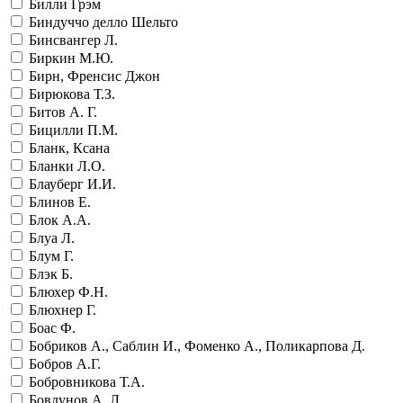
Билли Грэм
Биндуччо делло Шельто
Бинсвангер Л.
Биркин М.Ю.
Бирн, Френсис Джон
Бирюкова Т.З.
Битов А. Г.
Бицилли П.М.
Бланк, Ксана
Бланки Л.О.
Блауберг И.И.
Блинов Е.
Блок А.А.
Блуа Л.
Блум Г.
Блэк Б.
Блюхер Ф.Н.
Блюхнер Г.
Боас Ф.
Бобриков А., Саблин И., Фоменко А., Поликарпова Д.
Бобров А.Г.
Бобровникова Т.А.
Бовдунов А. Л.