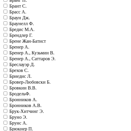
Бранг П.
Брант С.
Брасс А.
Браун Дж.
Браунелл Ф.
Бредис М.А.
Брендлер Г.
Брене Жан-Батист
Бренер А.
Бренер А., Кузьмин В.
Бренер А., Саттаров Э.
Бреслауэр Д.
Брехов С.
Бриедис Л.
Бровер-Любовски Б.
Бровкин В.В.
БродельФ.
Бронников А.
Бронников А.В.
Брук-Хитчинг Э.
Бруно Э.
Брунс А.
Брюкнер П.