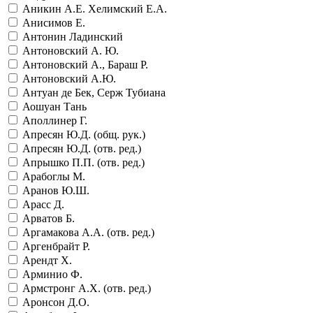
Аникин А.Е. Хелимский Е.А.
Анисимов Е.
Антонин Ладинский
Антоновский А. Ю.
Антоновский А., Бараш Р.
Антоновский А.Ю.
Антуан де Бек, Серж Тубиана
Аошуан Тань
Аполлинер Г.
Апресян Ю.Д. (общ. рук.)
Апресян Ю.Д. (отв. ред.)
Апрышко П.П. (отв. ред.)
Арабоглы М.
Аранов Ю.Ш.
Арасс Д.
Арватов Б.
Аргамакова А.А. (отв. ред.)
Аргенбрайт Р.
Арендт Х.
Арминио Ф.
Армстронг А.Х. (отв. ред.)
Аронсон Д.О.