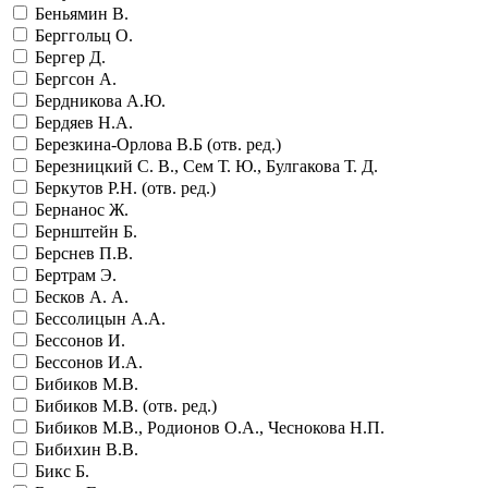
Беньямин В.
Берггольц О.
Бергер Д.
Бергсон А.
Бердникова А.Ю.
Бердяев Н.А.
Березкина-Орлова В.Б (отв. ред.)
Березницкий С. В., Сем Т. Ю., Булгакова Т. Д.
Беркутов Р.Н. (отв. ред.)
Бернанос Ж.
Бернштейн Б.
Берснев П.В.
Бертрам Э.
Бесков А. А.
Бессолицын А.А.
Бессонов И.
Бессонов И.А.
Бибиков М.В.
Бибиков М.В. (отв. ред.)
Бибиков М.В., Родионов О.А., Чеснокова Н.П.
Бибихин В.В.
Бикс Б.