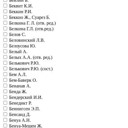
Бейлин Б.
Беквит К.И.
Беккин Р.И.
Беккио Ж., Суарез Б.
Белкина Г. Л. (отв. ред.)
Белкина Г.Л. (отв.ред.)
Белов С.
Беловинский Л.В.
Белоусова Ю.
Белый А.
Белых А.А. (отв. ред.)
Белькович Р.Ю.
Белькович Р.Ю. (сост.)
Бем А.Л.
Бем-Баверк О.
Бенанав А.
Бенда Ж.
Бендерский И.И.
Бенедикт Р.
Беннигсен Э.П.
Бенсаид Д.
Бенуа А.Н.
Бенуа-Мешен Ж.