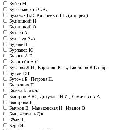
Бубер М.
Бугославский С.А.
Буданов В.Г., Киященко Л.П. (отв. ред.)
Будницкий Н.
Будницкий О.
Буллер А.
Булычев А.А.
Бурдье П.
Бурлаков Ю.
Бурцев А.Е.
Бурштейн А.С.
Буслова Л.И., Вартанян Ю.Т., Гаврилов В.Г. и др.
Бутми Г.В.
Бутома Б., Петрова Н.
Бушкович П.
Бхатта Каллата
Быстров В.Ю., Докучаев И.И., Ермичёва А.А.
Быстрова Т.
Бычков В., Маньковская Н., Иванов В.
Бьюдженталь Дж.
Бёме Я.
Бёрн Э.