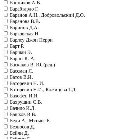
Банников А.В.
Барабтарло Г.
Баранов А.Н., Добровольский Д.О.
Баранова В.В.
Баринов Д.А.
Барковская Н.
Барлоу Джон Перри
Барт Р.
Баршай Э.
Баршт К. А.
Баскаков В. Ю. (ред.)
Бассман Л.
Батов В.И.
Баторевич Н. И.
Баторевич Н.И., Кожицева Т.Д.
Бахофен И.Я.
Бахрушин С.В.
Бачило И.Л.
Башков В.В.
Беди А., Мэтьюс Б.
Безносов Д.
Бейли Д.