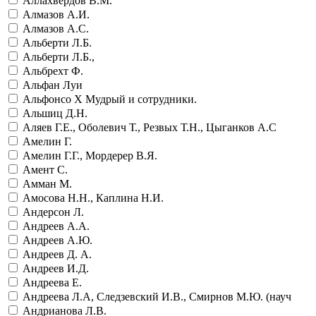
Аллахвердов В.М.
Алмазов А.И.
Алмазов А.С.
Альберти Л.Б.
Альберти Л.Б.,
Альбрехт Ф.
Альфан Луи
Альфонсо Х Мудрый и сотрудники.
Альшиц Д.Н.
Аляев Г.Е., Оболевич Т., Резвых Т.Н., Цыганков А.С
Амелин Г.
Амелин Г.Г., Мордерер В.Я.
Амент С.
Амман М.
Амосова Н.Н., Каплина Н.И.
Андерсон Л.
Андреев А.А.
Андреев А.Ю.
Андреев Д. А.
Андреев И.Д.
Андреева Е.
Андреева Л.А, Следзевский И.В., Смирнов М.Ю. (науч
Андрианова Л.В.