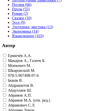
Литературные памятники
(7)
Поэзия
(66)
Проза
(55)
Роман
(2)
Сказки
(10)
Эссе
(9)
Эзотерика, мистика
(13)
Экономика
(14)
Языкознание
(103)
Автор
Ермичёв А.А.
Макаров А., Галеев Б.
Монкевич М.
Шкаровский М.
978-5-907498-97-6
Iванiв В.
Абдрашитов В.
Абдуллаев Ш.
Абрамов А.П.
Абрамов М.А. (отв. ред.)
Абрамович С.Л.
Абрамян Левон