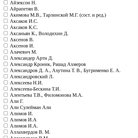
Айзексон Н.
Айрапетян В.
Акимова М.В., Тарлинской М.Г. (сост. и ред.)
Аксаков И.С.
Аксаков К.С.
Аксаньян К., Володихин Д.
Аксенов В.
Аксенов И.
Алачевич М.
Александер Арти Д.
Александр Кроник, Рашад Ахмеров
Александров Д. А., Ахутина Т. В., Бугрименко Е. А.
Александровский Л.
Алексеева Н.И.
Алексеева-Бескина Т.И.
Алентьева Т.В., Филомонова М.А.
Али Г.
Али Сулейман Али
Алимов И.
Алимов И.А
Алимов И.А.
Аллахвердов В. М.