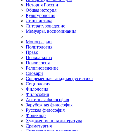
История России
Общая история
Культурология
Лингвистика
Литературоведение
Мемуары, воспоминания
Монографии
Политология
Право
Психоанализ
Психология
Религиоведение
Словари
Современная западная русистика
Социология
Филология
Философия
Античная философия
Зарубежная философия
Русская философия
Фольклор
Художественная литература
Драматургия