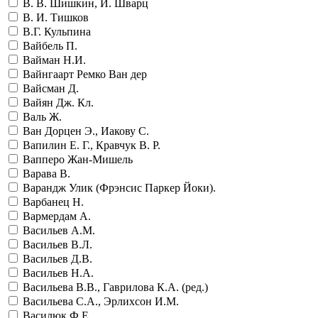
В. В. Шишкин, И. Шварц
В. И. Тишков
В.Г. Кульпина
Вайбель П.
Вайман Н.И.
Вайнгаарт Ремко Ван дер
Вайсман Д.
Вайян Дж. Кл.
Валь Ж.
Ван Дорцен Э., Иакову С.
Вапилин Е. Г., Кравчук В. Р.
Вапперо Жан-Мишель
Варава В.
Варандж Улик (Фрэнсис Паркер Йоки).
Варбанец Н.
Вармердам А.
Васильев А.М.
Васильев В.Л.
Васильев Д.В.
Васильев Н.А.
Васильева В.В., Гаврилова К.А. (ред.)
Васильева С.А., Эрлихсон И.М.
Василюк Ф.Е.