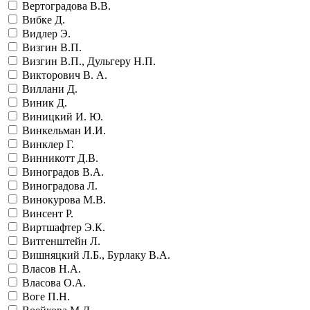
Вертоградова В.В.
Вибке Д.
Видлер Э.
Визгин В.П.
Визгин В.П., Дульгеру Н.П.
Викторович В. А.
Виллани Д.
Виник Д.
Виницкий И. Ю.
Винкельман И.И.
Винклер Г.
Винникотт Д.В.
Виноградов В.А.
Виноградова Л.
Винокурова М.В.
Винсент Р.
Виртшафтер Э.К.
Витгенштейн Л.
Вишняцкий Л.Б., Бурлаку В.А.
Власов Н.А.
Власова О.А.
Воге П.Н.