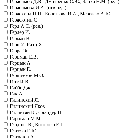
Герасимов Д.В., Дмитренко С.Ю., Заика Н.М. (ред.)
Герасимова И.А. (отв.ред.)
Гераскина Н.П., Кочеткова И.А., Мережко А.Ю.
Герасютин С.
Герд А.С. (ред.)
Гердер И.
Герман В.
Геро У., Ритц Х.
Герра Эв.
Герцман Е.В.
Герцык А.
Герцык Е.
Гершензон М.О.
Гете И.В.
Гиббс Дж.
Гик А.
Гилинский Я.
Гилинский Яков
Гиллиган К., Снайдер Н.
Гиршман М.М.
Гладров В., Которова Е.Г.
Глазова Е.Ю.
Глазунов А.