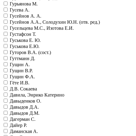
Гурьянова М.
Гусева А.
Гусейнов А. А.
Гусейнов А.А., Солодухин Ю.Н. (отв. ред.)
Гусельцева М.С., Изотова Е.И.
Густафсон Т.
Гуськова Е. Ю.
Гуськова Е.Ю.
Гуторов В.А. (сост.)
Гуттманн Д.
Гущин А.
Гущин В.Р.
Гущин Ф.А.
Гёте И.В.
Д.В. Сокаева
Давила, Энрико Катерино
Давыденков О.
Давыдов Д.А.
Давыдов Д.М.
Дагерман С.
Дайер Р.
Даманская А.