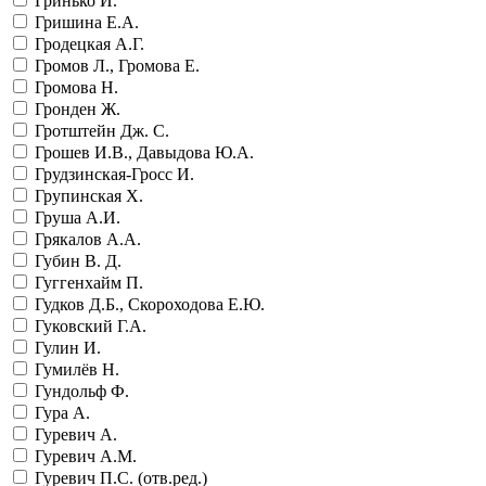
Гринько И.
Гришина Е.А.
Гродецкая А.Г.
Громов Л., Громова Е.
Громова Н.
Гронден Ж.
Гротштейн Дж. С.
Грошев И.В., Давыдова Ю.А.
Грудзинская-Гросс И.
Групинская Х.
Груша А.И.
Грякалов А.А.
Губин В. Д.
Гуггенхайм П.
Гудков Д.Б., Скороходова Е.Ю.
Гуковский Г.А.
Гулин И.
Гумилёв Н.
Гундольф Ф.
Гура А.
Гуревич А.
Гуревич А.М.
Гуревич П.С. (отв.ред.)