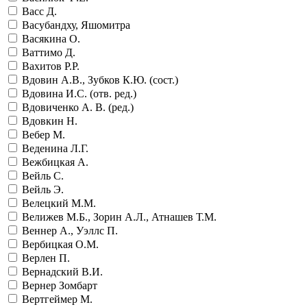
Васс Д.
Васубандху, Яшомитра
Васякина О.
Ваттимо Д.
Вахитов Р.Р.
Вдовин А.В., Зубков К.Ю. (сост.)
Вдовина И.С. (отв. ред.)
Вдовиченко А. В. (ред.)
Вдовкин Н.
Вебер М.
Веденина Л.Г.
Вежбицкая А.
Вейль С.
Вейль Э.
Велецкий М.М.
Велижев М.Б., Зорин А.Л., Атнашев Т.М.
Веннер А., Уэллс П.
Вербицкая О.М.
Верлен П.
Вернадский В.И.
Вернер Зомбарт
Вертгеймер М.