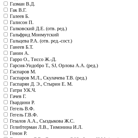
Газман В.Д.
Гак В.Г.
Галеев Б.
Галисон П.
Галковский Д.Е. (отв. ред.)
Гальфрид Монмутский
Гальцева Р.А. (отв. ред.-сост.)
Ганеев Б.Т.
Ганин А.
Гарро О., Тиссо Ж.-Д.
Гарсия-Уидобро Т., SJ, Орлова А.А. (ред.)
Гаспаров М.
Гаспаров М.Л., Скулачева Т.В. (ред.)
Гаспарян Д. Э., Стырин Е. М.
Гатри У.К.Ч.
Гачев Г.
Гвардини Р.
Гегель В.Ф.
Гегель Г.В.Ф.
Гезалов А.А., Сыздыкова Ж.С.
Гелибтерман Л.В., Тимонина И.Л.
Генон Р.