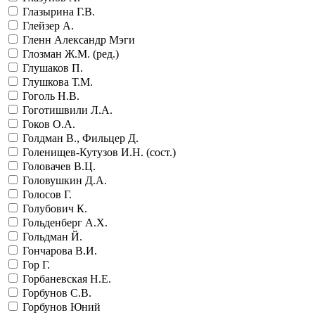
Глазырина Г.В.
Глейзер А.
Гленн Александр Мэги
Глозман Ж.М. (ред.)
Глушаков П.
Глушкова Т.М.
Гоголь Н.В.
Гоготишвили Л.А.
Гоков О.А.
Голдман В., Фильцер Д.
Голенищев-Кутузов И.Н. (сост.)
Головачев В.Ц.
Головушкин Д.А.
Голосов Г.
Голубович К.
Гольденберг А.Х.
Гольдман Й.
Гончарова В.И.
Гор Г.
Горбаневская Н.Е.
Горбунов С.В.
Горбунов Юний