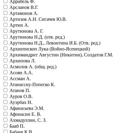
Аррабель Ф.
Арсланов В.Г.
Артамонов А.
Артизов А.Н. Сигачев Ю.В.
Артюх А.
Арутюнова А. Г.
Арутюнова Н.Д. (отв. ред.)
Арутюнова Н.Д., Левонтина И.Б. (Отв. ред.)
Архиепископ Лука (Войно-Ясенецкий)
Архимандрит Августин (Никитин), Солдатов Г.М.
Архипова Л.
Асмолов А. (общ. ред.)
Асоян А.А.
Ассман А.
Атанассиу-Попеско К.
Атанов П.
Ауров О.В.
Ауэрбах Н.
Афанасьева Э.М.
Афонасин Е. В.
Ахмадуллин, С. З.
Бааб П.
Бабаев К.В.