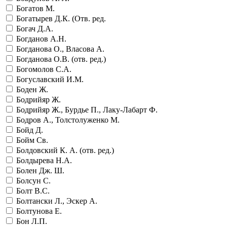
Богатов М.
Богатырев Д.К. (Отв. ред.
Богач Д.А.
Богданов А.Н.
Богданова О., Власова А.
Богданова О.В. (отв. ред.)
Богомолов С.А.
Богуславский И.М.
Боден Ж.
Бодрийяр Ж.
Бодрийяр Ж., Бурдье П., Лаку-Лабарт Ф.
Бодров А., Толстолуженко М.
Бойд Д.
Бойм Св.
Болдовский К. А. (отв. ред.)
Болдырева Н.А.
Болен Дж. Ш.
Болсун С.
Болт В.С.
Болтански Л., Эскер А.
Болтунова Е.
Бон Л.П.