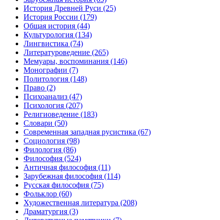
История Древней Руси
(25)
История России
(179)
Общая история
(44)
Культурология
(134)
Лингвистика
(74)
Литературоведение
(265)
Мемуары, воспоминания
(146)
Монографии
(7)
Политология
(148)
Право
(2)
Психоанализ
(47)
Психология
(207)
Религиоведение
(183)
Словари
(50)
Современная западная русистика
(67)
Социология
(98)
Филология
(86)
Философия
(524)
Античная философия
(11)
Зарубежная философия
(114)
Русская философия
(75)
Фольклор
(60)
Художественная литература
(208)
Драматургия
(3)