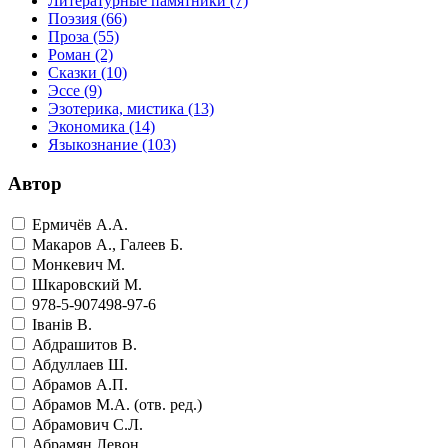
Литературные памятники
(7)
Поэзия
(66)
Проза
(55)
Роман
(2)
Сказки
(10)
Эссе
(9)
Эзотерика, мистика
(13)
Экономика
(14)
Языкознание
(103)
Автор
Ермичёв А.А.
Макаров А., Галеев Б.
Монкевич М.
Шкаровский М.
978-5-907498-97-6
Iванiв В.
Абдрашитов В.
Абдуллаев Ш.
Абрамов А.П.
Абрамов М.А. (отв. ред.)
Абрамович С.Л.
Абрамян Левон