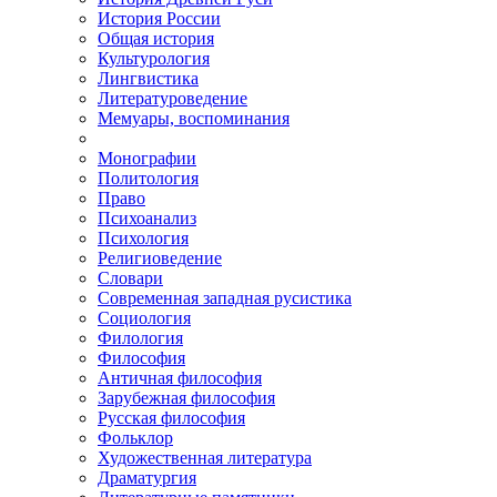
История России
Общая история
Культурология
Лингвистика
Литературоведение
Мемуары, воспоминания
Монографии
Политология
Право
Психоанализ
Психология
Религиоведение
Словари
Современная западная русистика
Социология
Филология
Философия
Античная философия
Зарубежная философия
Русская философия
Фольклор
Художественная литература
Драматургия