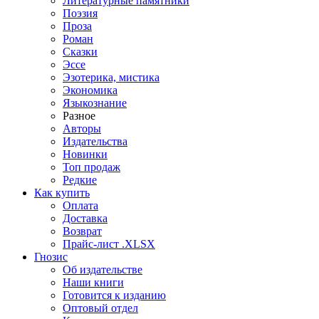
Литературные памятники
Поэзия
Проза
Роман
Сказки
Эссе
Эзотерика, мистика
Экономика
Языкознание
Разное
Авторы
Издательства
Новинки
Топ продаж
Редкие
Как купить
Оплата
Доставка
Возврат
Прайс-лист .XLSX
Гнозис
Об издательстве
Наши книги
Готовится к изданию
Оптовый отдел