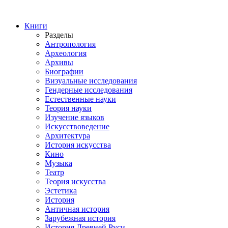
Книги
Разделы
Антропология
Археология
Архивы
Биографии
Визуальные исследования
Гендерные исследования
Естественные науки
Теория науки
Изучение языков
Искусствоведение
Архитектура
История искусства
Кино
Музыка
Театр
Теория искусства
Эстетика
История
Античная история
Зарубежная история
История Древней Руси