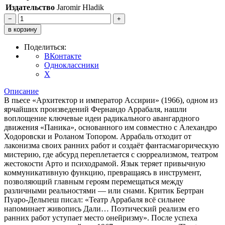
Издательство
Jaromir Hladik
−
+
в корзину
Поделиться:
ВКонтакте
Одноклассники
X
Описание
В пьесе «Архитектор и император Ассирии» (1966), одном из
ярчайших произведений Фернандо Аррабаля, нашли
воплощение ключевые идеи радикального авангардного
движения «Паника», основанного им совместно с Алехандро
Ходоровски и Роланом Топором. Аррабаль отходит от
лаконизма своих ранних работ и создаёт фантасмагорическую
мистерию, где абсурд переплетается с сюрреализмом, театром
жестокости Арто и психодрамой. Язык теряет привычную
коммуникативную функцию, превращаясь в инструмент,
позволяющий главным героям перемещаться между
различными реальностями — или снами. Критик Бертран
Пуаро-Дельпеш писал: «Театр Аррабаля всё сильнее
напоминает живопись Дали… Поэтический реализм его
ранних работ уступает место онейризму». После успеха