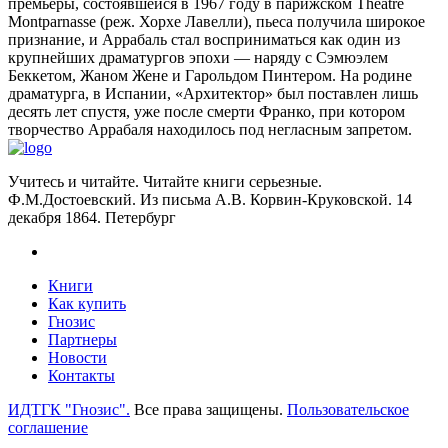
премьеры, состоявшейся в 1967 году в парижском Theatre
Montparnasse (реж. Хорхе Лавелли), пьеса получила широкое
признание, и Аррабаль стал восприниматься как один из
крупнейших драматургов эпохи — наряду с Сэмюэлем
Беккетом, Жаном Жене и Гарольдом Пинтером. На родине
драматурга, в Испании, «Архитектор» был поставлен лишь
десять лет спустя, уже после смерти Франко, при котором
творчество Аррабаля находилось под негласным запретом.
Учитесь и читайте. Читайте книги серьезные.
Ф.М.Достоевский. Из письма А.В. Корвин-Круковской. 14
декабря 1864. Петербург
Книги
Как купить
Гнозис
Партнеры
Новости
Контакты
ИДТГК "Гнозис".
Все права защищены.
Пользовательское
соглашение