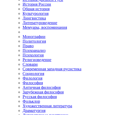
История России
Общая история
Культурология
Лингвистика
Литературоведение
Мемуары, воспоминания
Монографии
Политология
Право
Психоанализ
Психология
Религиоведение
Словари
Современная западная русистика
Социология
Филология
Философия
Античная философия
Зарубежная философия
Русская философия
Фольклор
Художественная литература
Драматургия