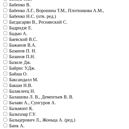
Бабенко В.
Бабенко Л.Г., Воронина Т.М., Плотникова А.М.,
Бабенко Н.С. (отв. ред.)
Багдасарян В., Реснянский С.
Бадридзе Е.
Бадью А.
Баевский В.С.
Бажанов В.А.
Базанов П. Н.
Базанов П.Н.
Базиле Дж.
Байрнс У.Дж.
Байша О.
Баксандалл М.
Бакши Н.В.
Балаклеец Н.
Балашова Л. В., Дементьев В. В.
Балаян А., Сунгуров А.
Бальмонт К.
Бальтазар Г.У.
Бальцерович Л., Жоньца А. (ред.)
Банк А.