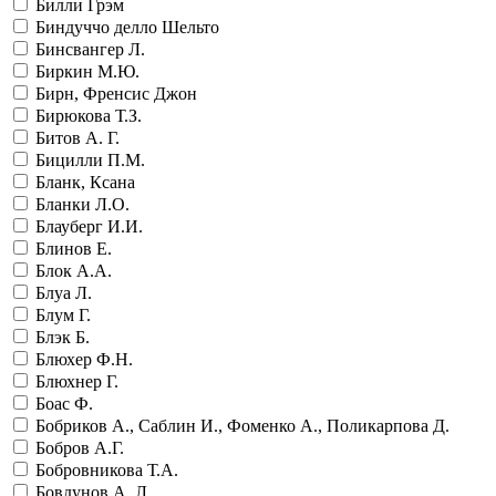
Билли Грэм
Биндуччо делло Шельто
Бинсвангер Л.
Биркин М.Ю.
Бирн, Френсис Джон
Бирюкова Т.З.
Битов А. Г.
Бицилли П.М.
Бланк, Ксана
Бланки Л.О.
Блауберг И.И.
Блинов Е.
Блок А.А.
Блуа Л.
Блум Г.
Блэк Б.
Блюхер Ф.Н.
Блюхнер Г.
Боас Ф.
Бобриков А., Саблин И., Фоменко А., Поликарпова Д.
Бобров А.Г.
Бобровникова Т.А.
Бовдунов А. Л.