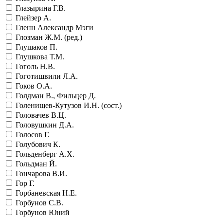
Глазырина Г.В.
Глейзер А.
Гленн Александр Мэги
Глозман Ж.М. (ред.)
Глушаков П.
Глушкова Т.М.
Гоголь Н.В.
Гоготишвили Л.А.
Гоков О.А.
Голдман В., Фильцер Д.
Голенищев-Кутузов И.Н. (сост.)
Головачев В.Ц.
Головушкин Д.А.
Голосов Г.
Голубович К.
Гольденберг А.Х.
Гольдман Й.
Гончарова В.И.
Гор Г.
Горбаневская Н.Е.
Горбунов С.В.
Горбунов Юний