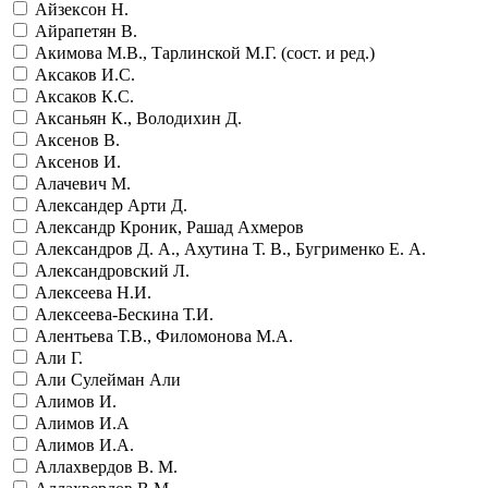
Айзексон Н.
Айрапетян В.
Акимова М.В., Тарлинской М.Г. (сост. и ред.)
Аксаков И.С.
Аксаков К.С.
Аксаньян К., Володихин Д.
Аксенов В.
Аксенов И.
Алачевич М.
Александер Арти Д.
Александр Кроник, Рашад Ахмеров
Александров Д. А., Ахутина Т. В., Бугрименко Е. А.
Александровский Л.
Алексеева Н.И.
Алексеева-Бескина Т.И.
Алентьева Т.В., Филомонова М.А.
Али Г.
Али Сулейман Али
Алимов И.
Алимов И.А
Алимов И.А.
Аллахвердов В. М.