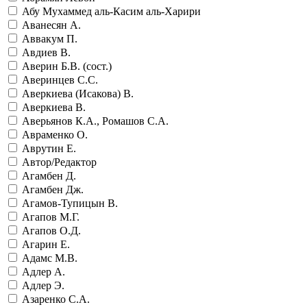
Абу Мухаммед аль-Касим аль-Харири
Аванесян А.
Аввакум П.
Авдиев В.
Аверин Б.В. (сост.)
Аверинцев С.С.
Аверкиева (Исакова) В.
Аверкиева В.
Аверьянов К.А., Ромашов С.А.
Авраменко О.
Аврутин Е.
Автор/Редактор
Агамбен Д.
Агамбен Дж.
Агамов-Тупицын В.
Агапов М.Г.
Агапов О.Д.
Агарин Е.
Адамс М.В.
Адлер А.
Адлер Э.
Азаренко С.А.