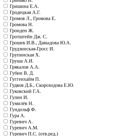
Гринько И.
Гришина Е.А.
Гродецкая А.Г.
Громов Л., Громова Е.
Громова Н.
Гронден Ж.
Гротштейн Дж. С.
Грошев И.В., Давыдова Ю.А.
Грудзинская-Гросс И.
Групинская Х.
Груша А.И.
Грякалов А.А.
Губин В. Д.
Гуггенхайм П.
Гудков Д.Б., Скороходова Е.Ю.
Гуковский Г.А.
Гулин И.
Гумилёв Н.
Гундольф Ф.
Гура А.
Гуревич А.
Гуревич А.М.
Гуревич П.С. (отв.ред.)