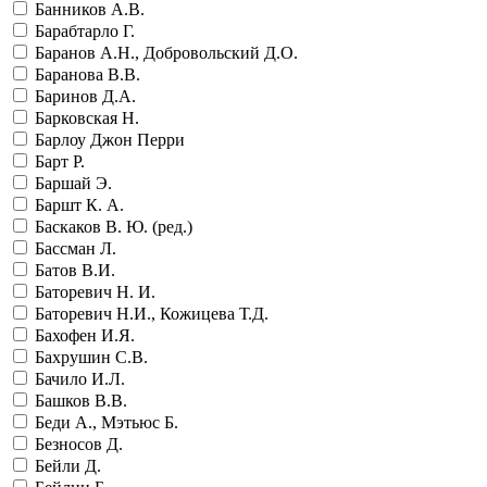
Банников А.В.
Барабтарло Г.
Баранов А.Н., Добровольский Д.О.
Баранова В.В.
Баринов Д.А.
Барковская Н.
Барлоу Джон Перри
Барт Р.
Баршай Э.
Баршт К. А.
Баскаков В. Ю. (ред.)
Бассман Л.
Батов В.И.
Баторевич Н. И.
Баторевич Н.И., Кожицева Т.Д.
Бахофен И.Я.
Бахрушин С.В.
Бачило И.Л.
Башков В.В.
Беди А., Мэтьюс Б.
Безносов Д.
Бейли Д.