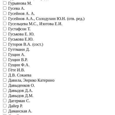
Гурьянова М.
Гусева А.
Гусейнов А. А.
Гусейнов А.А., Солодухин Ю.Н. (отв. ред.)
Гусельцева М.С., Изотова Е.И.
Густафсон Т.
Гуськова Е. Ю.
Гуськова Е.Ю.
Гуторов В.А. (сост.)
Гуттманн Д.
Гущин А.
Гущин В.Р.
Гущин Ф.А.
Гёте И.В.
Д.В. Сокаева
Давила, Энрико Катерино
Давыденков О.
Давыдов Д.А.
Давыдов Д.М.
Дагерман С.
Дайер Р.
Даманская А.