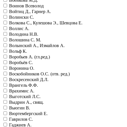
Воейкова М.Д.
Воинов Всеволод
Войтиц Д., Гарнер А.
Волински С.
Волкова С., Кулешова Э., Шевцова Е.
Воллис А.
Володина Н.В.
Волошина С. М.
Волынский А., Измайлов А.
Вольф К.
Воробьев А. (гл.ред.)
Воробьёв С.
Воронина О.
Воскобойников О.С. (отв. ред.)
Воскресенский Д.Л.
Врангель Ф.Ф.
Врахимис А.
Выготский Л.С.
Выдрин А., свящ.
Вьюгин В.
Вюртембергский Е.
Гаврилов С.
Гаджиев А.