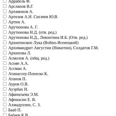
Аррабель Ф.
Арсланов В.Г.
Артамонов А.
Артизов А.Н. Сигачев Ю.В.
Артюх А.
Арутюнова А. Г.
Арутюнова Н.Д. (отв. ред.)
Арутюнова Н.Д., Левонтина И.Б. (Отв. ред.)
Архиепископ Лука (Войно-Ясенецкий)
Архимандрит Августин (Никитин), Солдатов Г.М.
Архипова Л.
Асмолов А. (общ. ред.)
Асоян А.А.
Ассман А.
Атанассиу-Попеско К.
Атанов П.
Ауров О.В.
Ауэрбах Н.
Афанасьева Э.М.
Афонасин Е. В.
Ахмадуллин, С. З.
Бааб П.
Бабаев К.В.