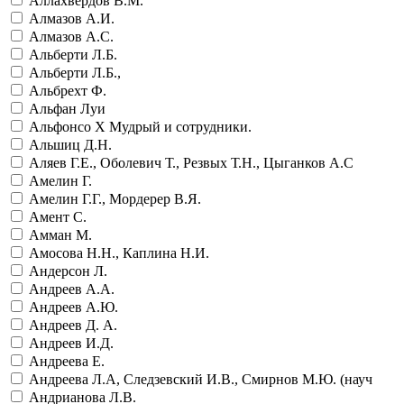
Аллахвердов В.М.
Алмазов А.И.
Алмазов А.С.
Альберти Л.Б.
Альберти Л.Б.,
Альбрехт Ф.
Альфан Луи
Альфонсо Х Мудрый и сотрудники.
Альшиц Д.Н.
Аляев Г.Е., Оболевич Т., Резвых Т.Н., Цыганков А.С
Амелин Г.
Амелин Г.Г., Мордерер В.Я.
Амент С.
Амман М.
Амосова Н.Н., Каплина Н.И.
Андерсон Л.
Андреев А.А.
Андреев А.Ю.
Андреев Д. А.
Андреев И.Д.
Андреева Е.
Андреева Л.А, Следзевский И.В., Смирнов М.Ю. (науч
Андрианова Л.В.