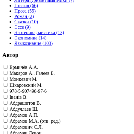
Литературные памятники
(7)
Поэзия
(66)
Проза
(55)
Роман
(2)
Сказки
(10)
Эссе
(9)
Эзотерика, мистика
(13)
Экономика
(14)
Языкознание
(103)
Автор
Ермичёв А.А.
Макаров А., Галеев Б.
Монкевич М.
Шкаровский М.
978-5-907498-97-6
Iванiв В.
Абдрашитов В.
Абдуллаев Ш.
Абрамов А.П.
Абрамов М.А. (отв. ред.)
Абрамович С.Л.
Абрамян Левон