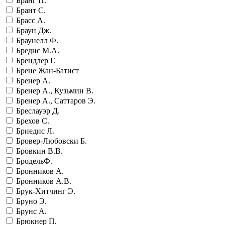
Бранг П.
Брант С.
Брасс А.
Браун Дж.
Браунелл Ф.
Бредис М.А.
Брендлер Г.
Брене Жан-Батист
Бренер А.
Бренер А., Кузьмин В.
Бренер А., Саттаров Э.
Бреслауэр Д.
Брехов С.
Бриедис Л.
Бровер-Любовски Б.
Бровкин В.В.
БродельФ.
Бронников А.
Бронников А.В.
Брук-Хитчинг Э.
Бруно Э.
Брунс А.
Брюкнер П.