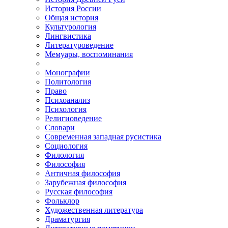
История России
Общая история
Культурология
Лингвистика
Литературоведение
Мемуары, воспоминания
Монографии
Политология
Право
Психоанализ
Психология
Религиоведение
Словари
Современная западная русистика
Социология
Филология
Философия
Античная философия
Зарубежная философия
Русская философия
Фольклор
Художественная литература
Драматургия