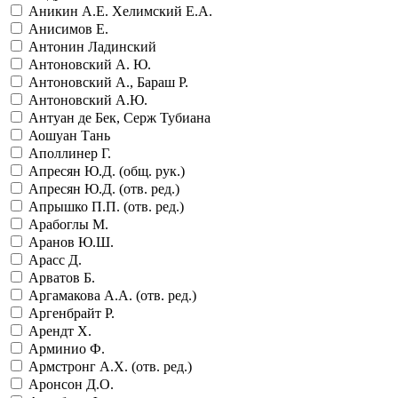
Аникин А.Е. Хелимский Е.А.
Анисимов Е.
Антонин Ладинский
Антоновский А. Ю.
Антоновский А., Бараш Р.
Антоновский А.Ю.
Антуан де Бек, Серж Тубиана
Аошуан Тань
Аполлинер Г.
Апресян Ю.Д. (общ. рук.)
Апресян Ю.Д. (отв. ред.)
Апрышко П.П. (отв. ред.)
Арабоглы М.
Аранов Ю.Ш.
Арасс Д.
Арватов Б.
Аргамакова А.А. (отв. ред.)
Аргенбрайт Р.
Арендт Х.
Арминио Ф.
Армстронг А.Х. (отв. ред.)
Аронсон Д.О.