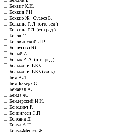
Бейлин Б.
Беквит К.И.
Беккин Р.И.
Беккио Ж., Суарез Б.
Белкина Г. Л. (отв. ред.)
Белкина Г.Л. (отв.ред.)
Белов С.
Беловинский Л.В.
Белоусова Ю.
Белый А.
Белых А.А. (отв. ред.)
Белькович Р.Ю.
Белькович Р.Ю. (сост.)
Бем А.Л.
Бем-Баверк О.
Бенанав А.
Бенда Ж.
Бендерский И.И.
Бенедикт Р.
Беннигсен Э.П.
Бенсаид Д.
Бенуа А.Н.
Бенуа-Мешен Ж.