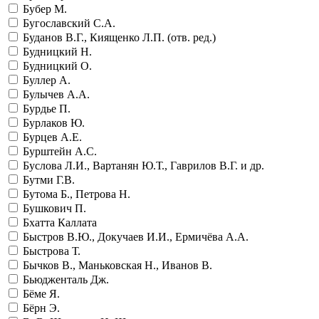
Бубер М.
Бугославский С.А.
Буданов В.Г., Киященко Л.П. (отв. ред.)
Будницкий Н.
Будницкий О.
Буллер А.
Булычев А.А.
Бурдье П.
Бурлаков Ю.
Бурцев А.Е.
Бурштейн А.С.
Буслова Л.И., Вартанян Ю.Т., Гаврилов В.Г. и др.
Бутми Г.В.
Бутома Б., Петрова Н.
Бушкович П.
Бхатта Каллата
Быстров В.Ю., Докучаев И.И., Ермичёва А.А.
Быстрова Т.
Бычков В., Маньковская Н., Иванов В.
Бьюдженталь Дж.
Бёме Я.
Бёрн Э.