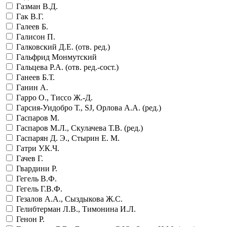
Газман В.Д.
Гак В.Г.
Галеев Б.
Галисон П.
Галковский Д.Е. (отв. ред.)
Гальфрид Монмутский
Гальцева Р.А. (отв. ред.-сост.)
Ганеев Б.Т.
Ганин А.
Гарро О., Тиссо Ж.-Д.
Гарсия-Уидобро Т., SJ, Орлова А.А. (ред.)
Гаспаров М.
Гаспаров М.Л., Скулачева Т.В. (ред.)
Гаспарян Д. Э., Стырин Е. М.
Гатри У.К.Ч.
Гачев Г.
Гвардини Р.
Гегель В.Ф.
Гегель Г.В.Ф.
Гезалов А.А., Сыздыкова Ж.С.
Гелибтерман Л.В., Тимонина И.Л.
Генон Р.