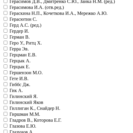
Герасимов Д.В., Дмитренко С.Ю., Заика Н.М. (ред.)
Герасимова И.А. (отв.ред.)
Гераскина Н.П., Кочеткова И.А., Мережко А.Ю.
Герасютин С.
Герд А.С. (ред.)
Гердер И.
Герман В.
Геро У., Ритц Х.
Герра Эв.
Герцман Е.В.
Герцык А.
Герцык Е.
Гершензон М.О.
Гете И.В.
Гиббс Дж.
Гик А.
Гилинский Я.
Гилинский Яков
Гиллиган К., Снайдер Н.
Гиршман М.М.
Гладров В., Которова Е.Г.
Глазова Е.Ю.
Глазунов А.