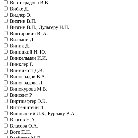
Вертоградова В.В.
Вибке Д.
Видлер Э.
Визгин В.П.
Визгин В.П., Дульгеру Н.П.
Викторович В. А.
Виллани Д.
Виник Д.
Виницкий И. Ю.
Винкельман И.И.
Винклер Г.
Винникотт Д.В.
Виноградов В.А.
Виноградова Л.
Винокурова М.В.
Винсент Р.
Виртшафтер Э.К.
Витгенштейн Л.
Вишняцкий Л.Б., Бурлаку В.А.
Власов Н.А.
Власова О.А.
Воге П.Н.