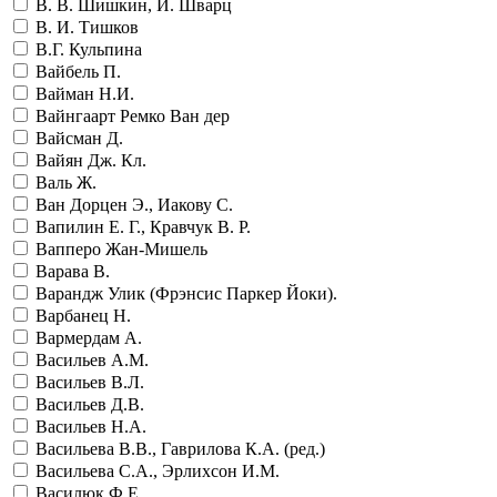
В. В. Шишкин, И. Шварц
В. И. Тишков
В.Г. Кульпина
Вайбель П.
Вайман Н.И.
Вайнгаарт Ремко Ван дер
Вайсман Д.
Вайян Дж. Кл.
Валь Ж.
Ван Дорцен Э., Иакову С.
Вапилин Е. Г., Кравчук В. Р.
Вапперо Жан-Мишель
Варава В.
Варандж Улик (Фрэнсис Паркер Йоки).
Варбанец Н.
Вармердам А.
Васильев А.М.
Васильев В.Л.
Васильев Д.В.
Васильев Н.А.
Васильева В.В., Гаврилова К.А. (ред.)
Васильева С.А., Эрлихсон И.М.
Василюк Ф.Е.