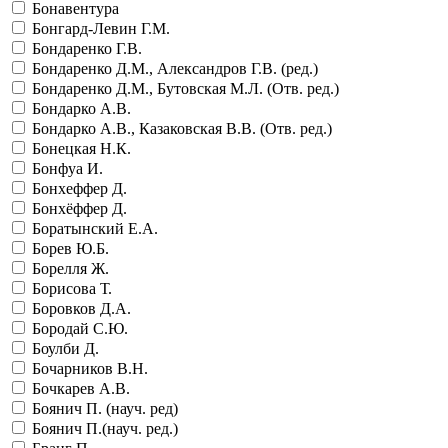
Бонавентура
Бонгард-Левин Г.М.
Бондаренко Г.В.
Бондаренко Д.М., Александров Г.В. (ред.)
Бондаренко Д.М., Бутовская М.Л. (Отв. ред.)
Бондарко А.В.
Бондарко А.В., Казаковская В.В. (Отв. ред.)
Бонецкая Н.К.
Бонфуа И.
Бонхеффер Д.
Бонхёффер Д.
Боратынский Е.А.
Борев Ю.Б.
Борелля Ж.
Борисова Т.
Боровков Д.А.
Бородай С.Ю.
Боулби Д.
Бочарников В.Н.
Бочкарев А.В.
Боянич П. (науч. ред)
Боянич П.(науч. ред.)