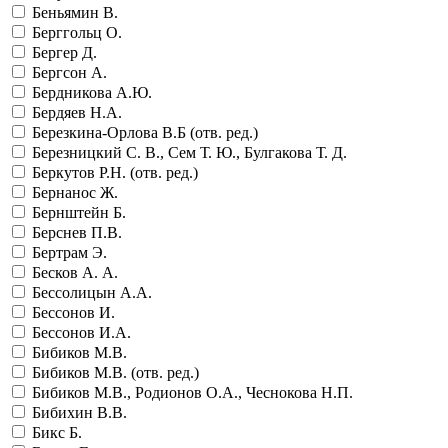
Беньямин В.
Берггольц О.
Бергер Д.
Бергсон А.
Бердникова А.Ю.
Бердяев Н.А.
Березкина-Орлова В.Б (отв. ред.)
Березницкий С. В., Сем Т. Ю., Булгакова Т. Д.
Беркутов Р.Н. (отв. ред.)
Бернанос Ж.
Бернштейн Б.
Берснев П.В.
Бертрам Э.
Бесков А. А.
Бессолицын А.А.
Бессонов И.
Бессонов И.А.
Бибиков М.В.
Бибиков М.В. (отв. ред.)
Бибиков М.В., Родионов О.А., Чеснокова Н.П.
Бибихин В.В.
Бикс Б.