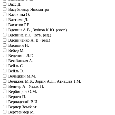
Васс Д.
Васубандху, Яшомитра
Васякина О.
Ваттимо Д.
Вахитов Р.Р.
Вдовин А.В., Зубков К.Ю. (сост.)
Вдовина И.С. (отв. ред.)
Вдовиченко А. В. (ред.)
Вдовкин Н.
Вебер М.
Веденина Л.Г.
Вежбицкая А.
Вейль С.
Вейль Э.
Велецкий М.М.
Велижев М.Б., Зорин А.Л., Атнашев Т.М.
Веннер А., Уэллс П.
Вербицкая О.М.
Верлен П.
Вернадский В.И.
Вернер Зомбарт
Вертгеймер М.