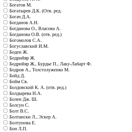
Богатов М.
Богатырев Д.К. (Отв. ред.
Богач Д.А.
Богданов А.Н.
Богданова О., Власова А.
Богданова О.В. (отв. ред.)
Богомолов С.А.
Богуславский И.М.
Боден Ж.
Бодрийяр Ж.
Бодрийяр Ж., Бурдье П., Лаку-Лабарт Ф.
Бодров А., Толстолуженко М.
Бойд Д.
Бойм Св.
Болдовский К. А. (отв. ред.)
Болдырева Н.А.
Болен Дж. Ш.
Болсун С.
Болт В.С.
Болтански Л., Эскер А.
Болтунова Е.
Бон Л.П.