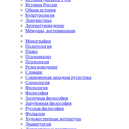
История России
Общая история
Культурология
Лингвистика
Литературоведение
Мемуары, воспоминания
Монографии
Политология
Право
Психоанализ
Психология
Религиоведение
Словари
Современная западная русистика
Социология
Филология
Философия
Античная философия
Зарубежная философия
Русская философия
Фольклор
Художественная литература
Драматургия