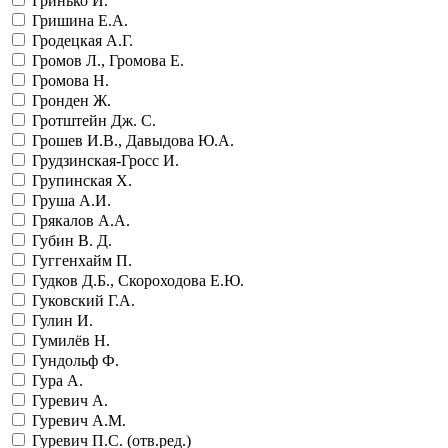
Гринько И.
Гришина Е.А.
Гродецкая А.Г.
Громов Л., Громова Е.
Громова Н.
Гронден Ж.
Гротштейн Дж. С.
Грошев И.В., Давыдова Ю.А.
Грудзинская-Гросс И.
Групинская Х.
Груша А.И.
Грякалов А.А.
Губин В. Д.
Гуггенхайм П.
Гудков Д.Б., Скороходова Е.Ю.
Гуковский Г.А.
Гулин И.
Гумилёв Н.
Гундольф Ф.
Гура А.
Гуревич А.
Гуревич А.М.
Гуревич П.С. (отв.ред.)