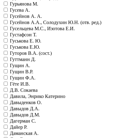
Гурьянова М.
Гусева А.
Гусейнов А. А.
Гусейнов А.А., Солодухин Ю.Н. (отв. ред.)
Гусельцева М.С., Изотова Е.И.
Густафсон Т.
Гуськова Е. Ю.
Гуськова Е.Ю.
Гуторов В.А. (сост.)
Гуттманн Д.
Гущин А.
Гущин В.Р.
Гущин Ф.А.
Гёте И.В.
Д.В. Сокаева
Давила, Энрико Катерино
Давыденков О.
Давыдов Д.А.
Давыдов Д.М.
Дагерман С.
Дайер Р.
Даманская А.