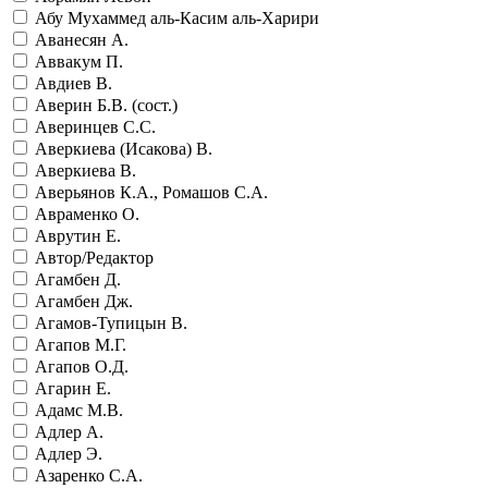
Абу Мухаммед аль-Касим аль-Харири
Аванесян А.
Аввакум П.
Авдиев В.
Аверин Б.В. (сост.)
Аверинцев С.С.
Аверкиева (Исакова) В.
Аверкиева В.
Аверьянов К.А., Ромашов С.А.
Авраменко О.
Аврутин Е.
Автор/Редактор
Агамбен Д.
Агамбен Дж.
Агамов-Тупицын В.
Агапов М.Г.
Агапов О.Д.
Агарин Е.
Адамс М.В.
Адлер А.
Адлер Э.
Азаренко С.А.