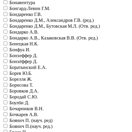
Бонавентура
Бонгард-Левин Г.М.
Бондаренко Г.В.
Бондаренко Д.М., Александров Г.В. (ред.)
Бондаренко Д.М., Бутовская М.Л. (Отв. ред.)
Бондарко А.В.
Бондарко А.В., Казаковская В.В. (Отв. ред.)
Бонецкая Н.К.
Бонфуа И.
Бонхеффер Д.
Бонхёффер Д.
Боратынский Е.А.
Борев Ю.Б.
Борелля Ж.
Борисова Т.
Боровков Д.А.
Бородай С.Ю.
Боулби Д.
Бочарников В.Н.
Бочкарев А.В.
Боянич П. (науч. ред)
Боянич П.(науч. ред.)