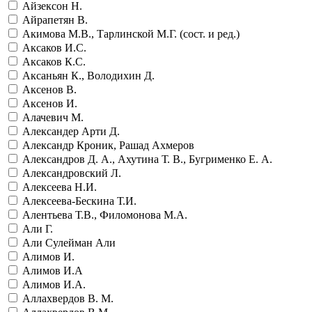
Айзексон Н.
Айрапетян В.
Акимова М.В., Тарлинской М.Г. (сост. и ред.)
Аксаков И.С.
Аксаков К.С.
Аксаньян К., Володихин Д.
Аксенов В.
Аксенов И.
Алачевич М.
Александер Арти Д.
Александр Кроник, Рашад Ахмеров
Александров Д. А., Ахутина Т. В., Бугрименко Е. А.
Александровский Л.
Алексеева Н.И.
Алексеева-Бескина Т.И.
Алентьева Т.В., Филомонова М.А.
Али Г.
Али Сулейман Али
Алимов И.
Алимов И.А
Алимов И.А.
Аллахвердов В. М.