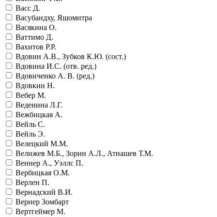
Васс Д.
Васубандху, Яшомитра
Васякина О.
Ваттимо Д.
Вахитов Р.Р.
Вдовин А.В., Зубков К.Ю. (сост.)
Вдовина И.С. (отв. ред.)
Вдовиченко А. В. (ред.)
Вдовкин Н.
Вебер М.
Веденина Л.Г.
Вежбицкая А.
Вейль С.
Вейль Э.
Велецкий М.М.
Велижев М.Б., Зорин А.Л., Атнашев Т.М.
Веннер А., Уэллс П.
Вербицкая О.М.
Верлен П.
Вернадский В.И.
Вернер Зомбарт
Вертгеймер М.