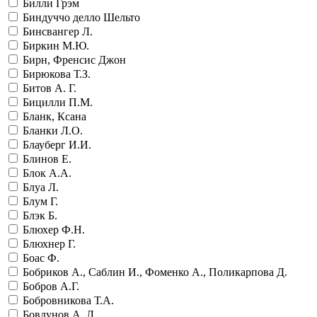
Билли Грэм
Биндуччо делло Шельто
Бинсвангер Л.
Биркин М.Ю.
Бирн, Френсис Джон
Бирюкова Т.З.
Битов А. Г.
Бицилли П.М.
Бланк, Ксана
Бланки Л.О.
Блауберг И.И.
Блинов Е.
Блок А.А.
Блуа Л.
Блум Г.
Блэк Б.
Блюхер Ф.Н.
Блюхнер Г.
Боас Ф.
Бобриков А., Саблин И., Фоменко А., Поликарпова Д.
Бобров А.Г.
Бобровникова Т.А.
Бовдунов А. Л.