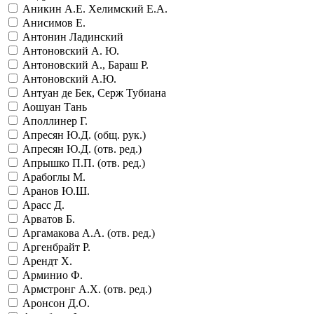
Аникин А.Е. Хелимский Е.А.
Анисимов Е.
Антонин Ладинский
Антоновский А. Ю.
Антоновский А., Бараш Р.
Антоновский А.Ю.
Антуан де Бек, Серж Тубиана
Аошуан Тань
Аполлинер Г.
Апресян Ю.Д. (общ. рук.)
Апресян Ю.Д. (отв. ред.)
Апрышко П.П. (отв. ред.)
Арабоглы М.
Аранов Ю.Ш.
Арасс Д.
Арватов Б.
Аргамакова А.А. (отв. ред.)
Аргенбрайт Р.
Арендт Х.
Арминио Ф.
Армстронг А.Х. (отв. ред.)
Аронсон Д.О.