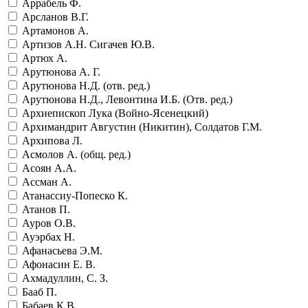
Аррабель Ф.
Арсланов В.Г.
Артамонов А.
Артизов А.Н. Сигачев Ю.В.
Артюх А.
Арутюнова А. Г.
Арутюнова Н.Д. (отв. ред.)
Арутюнова Н.Д., Левонтина И.Б. (Отв. ред.)
Архиепископ Лука (Войно-Ясенецкий)
Архимандрит Августин (Никитин), Солдатов Г.М.
Архипова Л.
Асмолов А. (общ. ред.)
Асоян А.А.
Ассман А.
Атанассиу-Попеско К.
Атанов П.
Ауров О.В.
Ауэрбах Н.
Афанасьева Э.М.
Афонасин Е. В.
Ахмадуллин, С. З.
Бааб П.
Бабаев К.В.