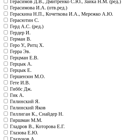
Герасимов Д.В., Дмитренко С.Ю., Заика Н.М. (ред.)
Герасимова И.А. (отв.ред.)
Гераскина Н.П., Кочеткова И.А., Мережко А.Ю.
Герасютин С.
Герд А.С. (ред.)
Гердер И.
Герман В.
Геро У., Ритц Х.
Герра Эв.
Герцман Е.В.
Герцык А.
Герцык Е.
Гершензон М.О.
Гете И.В.
Гиббс Дж.
Гик А.
Гилинский Я.
Гилинский Яков
Гиллиган К., Снайдер Н.
Гиршман М.М.
Гладров В., Которова Е.Г.
Глазова Е.Ю.
Глазунов А.