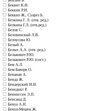
Бейлин Б.
Беквит К.И.
Беккин Р.И.
Беккио Ж., Суарез Б.
Белкина Г. Л. (отв. ред.)
Белкина Г.Л. (отв.ред.)
Белов С.
Беловинский Л.В.
Белоусова Ю.
Белый А.
Белых А.А. (отв. ред.)
Белькович Р.Ю.
Белькович Р.Ю. (сост.)
Бем А.Л.
Бем-Баверк О.
Бенанав А.
Бенда Ж.
Бендерский И.И.
Бенедикт Р.
Беннигсен Э.П.
Бенсаид Д.
Бенуа А.Н.
Бенуа-Мешен Ж.