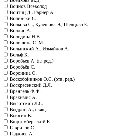
Воейкова М.Д.
Воинов Всеволод
Войтиц Д., Гарнер А.
Волински С.
Волкова С., Кулешова Э., Шевцова Е.
Воллис А.
Володина Н.В.
Волошина С. М.
Волынский А., Измайлов А.
Вольф К.
Воробьев А. (гл.ред.)
Воробьёв С.
Воронина О.
Воскобойников О.С. (отв. ред.)
Воскресенский Д.Л.
Врангель Ф.Ф.
Врахимис А.
Выготский Л.С.
Выдрин А., свящ.
Вьюгин В.
Вюртембергский Е.
Гаврилов С.
Гаджиев А.