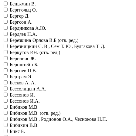
Беньямин В.
Берггольц О.
Бергер Д.
Бергсон А.
Бердникова А.Ю.
Бердяев Н.А.
Березкина-Орлова В.Б (отв. ред.)
Березницкий С. В., Сем Т. Ю., Булгакова Т. Д.
Беркутов Р.Н. (отв. ред.)
Бернанос Ж.
Бернштейн Б.
Берснев П.В.
Бертрам Э.
Бесков А. А.
Бессолицын А.А.
Бессонов И.
Бессонов И.А.
Бибиков М.В.
Бибиков М.В. (отв. ред.)
Бибиков М.В., Родионов О.А., Чеснокова Н.П.
Бибихин В.В.
Бикс Б.