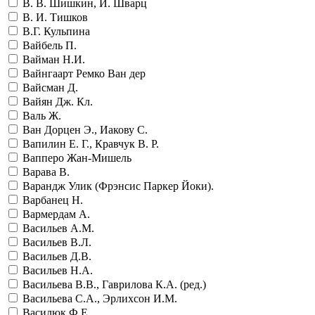
В. В. Шишкин, И. Шварц
В. И. Тишков
В.Г. Кульпина
Вайбель П.
Вайман Н.И.
Вайнгаарт Ремко Ван дер
Вайсман Д.
Вайян Дж. Кл.
Валь Ж.
Ван Дорцен Э., Иакову С.
Вапилин Е. Г., Кравчук В. Р.
Вапперо Жан-Мишель
Варава В.
Варандж Улик (Фрэнсис Паркер Йоки).
Варбанец Н.
Вармердам А.
Васильев А.М.
Васильев В.Л.
Васильев Д.В.
Васильев Н.А.
Васильева В.В., Гаврилова К.А. (ред.)
Васильева С.А., Эрлихсон И.М.
Василюк Ф.Е.