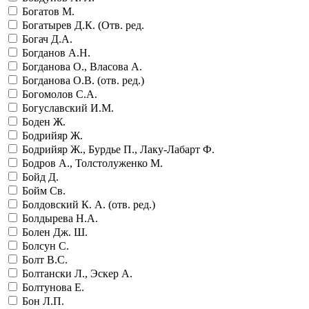
Богатов М.
Богатырев Д.К. (Отв. ред.
Богач Д.А.
Богданов А.Н.
Богданова О., Власова А.
Богданова О.В. (отв. ред.)
Богомолов С.А.
Богуславский И.М.
Боден Ж.
Бодрийяр Ж.
Бодрийяр Ж., Бурдье П., Лаку-Лабарт Ф.
Бодров А., Толстолуженко М.
Бойд Д.
Бойм Св.
Болдовский К. А. (отв. ред.)
Болдырева Н.А.
Болен Дж. Ш.
Болсун С.
Болт В.С.
Болтански Л., Эскер А.
Болтунова Е.
Бон Л.П.