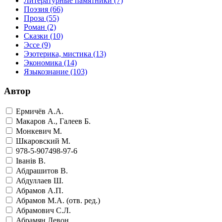
Литературные памятники
(7)
Поэзия
(66)
Проза
(55)
Роман
(2)
Сказки
(10)
Эссе
(9)
Эзотерика, мистика
(13)
Экономика
(14)
Языкознание
(103)
Автор
Ермичёв А.А.
Макаров А., Галеев Б.
Монкевич М.
Шкаровский М.
978-5-907498-97-6
Iванiв В.
Абдрашитов В.
Абдуллаев Ш.
Абрамов А.П.
Абрамов М.А. (отв. ред.)
Абрамович С.Л.
Абрамян Левон