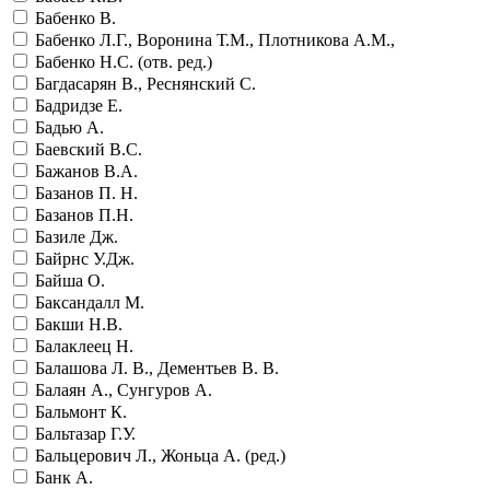
Бабенко В.
Бабенко Л.Г., Воронина Т.М., Плотникова А.М.,
Бабенко Н.С. (отв. ред.)
Багдасарян В., Реснянский С.
Бадридзе Е.
Бадью А.
Баевский В.С.
Бажанов В.А.
Базанов П. Н.
Базанов П.Н.
Базиле Дж.
Байрнс У.Дж.
Байша О.
Баксандалл М.
Бакши Н.В.
Балаклеец Н.
Балашова Л. В., Дементьев В. В.
Балаян А., Сунгуров А.
Бальмонт К.
Бальтазар Г.У.
Бальцерович Л., Жоньца А. (ред.)
Банк А.