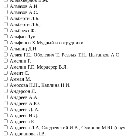
Аллахвердов В.М.
Алмазов А.И.
Алмазов А.С.
Альберти Л.Б.
Альберти Л.Б.,
Альбрехт Ф.
Альфан Луи
Альфонсо Х Мудрый и сотрудники.
Альшиц Д.Н.
Аляев Г.Е., Оболевич Т., Резвых Т.Н., Цыганков А.С
Амелин Г.
Амелин Г.Г., Мордерер В.Я.
Амент С.
Амман М.
Амосова Н.Н., Каплина Н.И.
Андерсон Л.
Андреев А.А.
Андреев А.Ю.
Андреев Д. А.
Андреев И.Д.
Андреева Е.
Андреева Л.А, Следзевский И.В., Смирнов М.Ю. (науч
Андрианова Л.В.