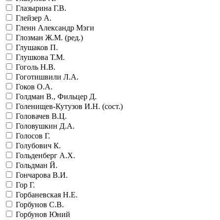
Глазырина Г.В.
Глейзер А.
Гленн Александр Мэги
Глозман Ж.М. (ред.)
Глушаков П.
Глушкова Т.М.
Гоголь Н.В.
Гоготишвили Л.А.
Гоков О.А.
Голдман В., Фильцер Д.
Голенищев-Кутузов И.Н. (сост.)
Головачев В.Ц.
Головушкин Д.А.
Голосов Г.
Голубович К.
Гольденберг А.Х.
Гольдман Й.
Гончарова В.И.
Гор Г.
Горбаневская Н.Е.
Горбунов С.В.
Горбунов Юний