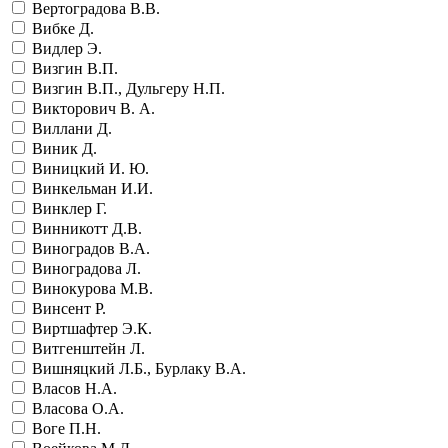
Вертоградова В.В.
Вибке Д.
Видлер Э.
Визгин В.П.
Визгин В.П., Дульгеру Н.П.
Викторович В. А.
Виллани Д.
Виник Д.
Виницкий И. Ю.
Винкельман И.И.
Винклер Г.
Винникотт Д.В.
Виноградов В.А.
Виноградова Л.
Винокурова М.В.
Винсент Р.
Виртшафтер Э.К.
Витгенштейн Л.
Вишняцкий Л.Б., Бурлаку В.А.
Власов Н.А.
Власова О.А.
Воге П.Н.