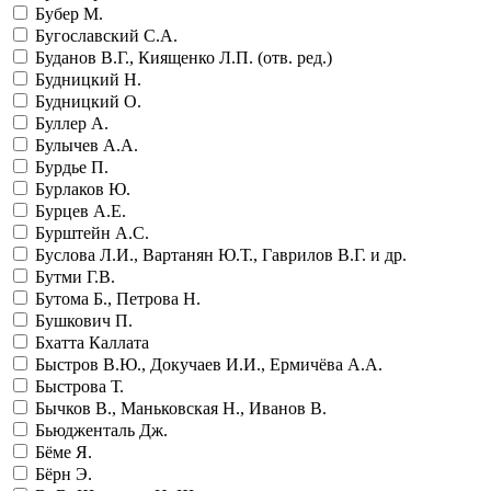
Бубер М.
Бугославский С.А.
Буданов В.Г., Киященко Л.П. (отв. ред.)
Будницкий Н.
Будницкий О.
Буллер А.
Булычев А.А.
Бурдье П.
Бурлаков Ю.
Бурцев А.Е.
Бурштейн А.С.
Буслова Л.И., Вартанян Ю.Т., Гаврилов В.Г. и др.
Бутми Г.В.
Бутома Б., Петрова Н.
Бушкович П.
Бхатта Каллата
Быстров В.Ю., Докучаев И.И., Ермичёва А.А.
Быстрова Т.
Бычков В., Маньковская Н., Иванов В.
Бьюдженталь Дж.
Бёме Я.
Бёрн Э.