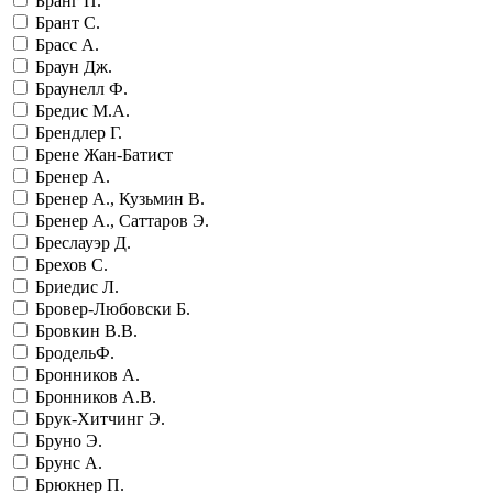
Бранг П.
Брант С.
Брасс А.
Браун Дж.
Браунелл Ф.
Бредис М.А.
Брендлер Г.
Брене Жан-Батист
Бренер А.
Бренер А., Кузьмин В.
Бренер А., Саттаров Э.
Бреслауэр Д.
Брехов С.
Бриедис Л.
Бровер-Любовски Б.
Бровкин В.В.
БродельФ.
Бронников А.
Бронников А.В.
Брук-Хитчинг Э.
Бруно Э.
Брунс А.
Брюкнер П.