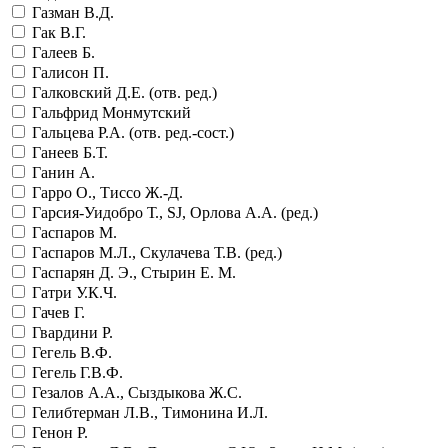
Газман В.Д.
Гак В.Г.
Галеев Б.
Галисон П.
Галковский Д.Е. (отв. ред.)
Гальфрид Монмутский
Гальцева Р.А. (отв. ред.-сост.)
Ганеев Б.Т.
Ганин А.
Гарро О., Тиссо Ж.-Д.
Гарсия-Уидобро Т., SJ, Орлова А.А. (ред.)
Гаспаров М.
Гаспаров М.Л., Скулачева Т.В. (ред.)
Гаспарян Д. Э., Стырин Е. М.
Гатри У.К.Ч.
Гачев Г.
Гвардини Р.
Гегель В.Ф.
Гегель Г.В.Ф.
Гезалов А.А., Сыздыкова Ж.С.
Гелибтерман Л.В., Тимонина И.Л.
Генон Р.