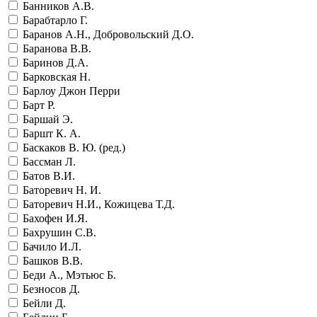
Банников А.В.
Барабтарло Г.
Баранов А.Н., Добровольский Д.О.
Баранова В.В.
Баринов Д.А.
Барковская Н.
Барлоу Джон Перри
Барт Р.
Баршай Э.
Баршт К. А.
Баскаков В. Ю. (ред.)
Бассман Л.
Батов В.И.
Баторевич Н. И.
Баторевич Н.И., Кожицева Т.Д.
Бахофен И.Я.
Бахрушин С.В.
Бачило И.Л.
Башков В.В.
Беди А., Мэтьюс Б.
Безносов Д.
Бейли Д.