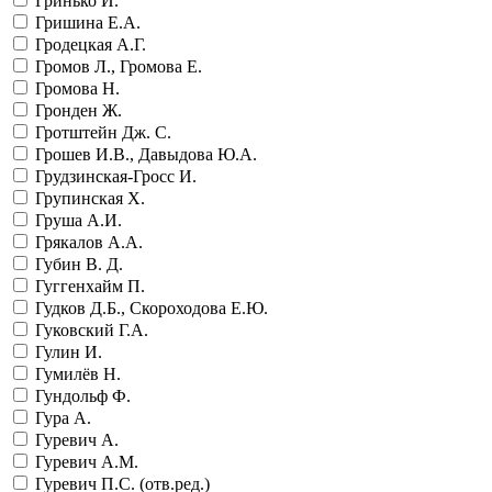
Гринько И.
Гришина Е.А.
Гродецкая А.Г.
Громов Л., Громова Е.
Громова Н.
Гронден Ж.
Гротштейн Дж. С.
Грошев И.В., Давыдова Ю.А.
Грудзинская-Гросс И.
Групинская Х.
Груша А.И.
Грякалов А.А.
Губин В. Д.
Гуггенхайм П.
Гудков Д.Б., Скороходова Е.Ю.
Гуковский Г.А.
Гулин И.
Гумилёв Н.
Гундольф Ф.
Гура А.
Гуревич А.
Гуревич А.М.
Гуревич П.С. (отв.ред.)