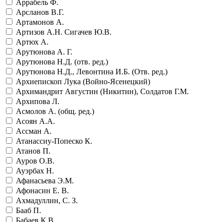
Аррабель Ф.
Арсланов В.Г.
Артамонов А.
Артизов А.Н. Сигачев Ю.В.
Артюх А.
Арутюнова А. Г.
Арутюнова Н.Д. (отв. ред.)
Арутюнова Н.Д., Левонтина И.Б. (Отв. ред.)
Архиепископ Лука (Войно-Ясенецкий)
Архимандрит Августин (Никитин), Солдатов Г.М.
Архипова Л.
Асмолов А. (общ. ред.)
Асоян А.А.
Ассман А.
Атанассиу-Попеско К.
Атанов П.
Ауров О.В.
Ауэрбах Н.
Афанасьева Э.М.
Афонасин Е. В.
Ахмадуллин, С. З.
Бааб П.
Бабаев К.В.