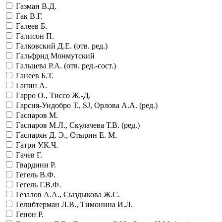
Газман В.Д.
Гак В.Г.
Галеев Б.
Галисон П.
Галковский Д.Е. (отв. ред.)
Гальфрид Монмутский
Гальцева Р.А. (отв. ред.-сост.)
Ганеев Б.Т.
Ганин А.
Гарро О., Тиссо Ж.-Д.
Гарсия-Уидобро Т., SJ, Орлова А.А. (ред.)
Гаспаров М.
Гаспаров М.Л., Скулачева Т.В. (ред.)
Гаспарян Д. Э., Стырин Е. М.
Гатри У.К.Ч.
Гачев Г.
Гвардини Р.
Гегель В.Ф.
Гегель Г.В.Ф.
Гезалов А.А., Сыздыкова Ж.С.
Гелибтерман Л.В., Тимонина И.Л.
Генон Р.