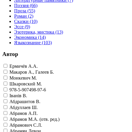
Литературные памятники
(7)
Поэзия
(66)
Проза
(55)
Роман
(2)
Сказки
(10)
Эссе
(9)
Эзотерика, мистика
(13)
Экономика
(14)
Языкознание
(103)
Автор
Ермичёв А.А.
Макаров А., Галеев Б.
Монкевич М.
Шкаровский М.
978-5-907498-97-6
Iванiв В.
Абдрашитов В.
Абдуллаев Ш.
Абрамов А.П.
Абрамов М.А. (отв. ред.)
Абрамович С.Л.
Абрамян Левон