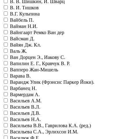
В. В. Шишкин, И. Шварц
В. И. Тишков
В.Г. Кульпина
Вайбель П.
Вайман Н.И.
Вайнгаарт Ремко Ван дер
Вайсман Д.
Вайян Дж. Кл.
Валь Ж.
Ван Дорцен Э., Иакову С.
Вапилин Е. Г., Кравчук В. Р.
Вапперо Жан-Мишель
Варава В.
Варандж Улик (Фрэнсис Паркер Йоки).
Варбанец Н.
Вармердам А.
Васильев А.М.
Васильев В.Л.
Васильев Д.В.
Васильев Н.А.
Васильева В.В., Гаврилова К.А. (ред.)
Васильева С.А., Эрлихсон И.М.
Василюк Ф.Е.