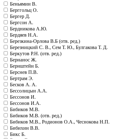
Беньямин В.
Берггольц О.
Бергер Д.
Бергсон А.
Бердникова А.Ю.
Бердяев Н.А.
Березкина-Орлова В.Б (отв. ред.)
Березницкий С. В., Сем Т. Ю., Булгакова Т. Д.
Беркутов Р.Н. (отв. ред.)
Бернанос Ж.
Бернштейн Б.
Берснев П.В.
Бертрам Э.
Бесков А. А.
Бессолицын А.А.
Бессонов И.
Бессонов И.А.
Бибиков М.В.
Бибиков М.В. (отв. ред.)
Бибиков М.В., Родионов О.А., Чеснокова Н.П.
Бибихин В.В.
Бикс Б.