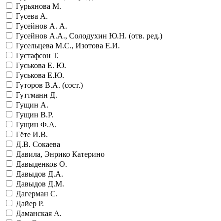
Гурьянова М.
Гусева А.
Гусейнов А. А.
Гусейнов А.А., Солодухин Ю.Н. (отв. ред.)
Гусельцева М.С., Изотова Е.И.
Густафсон Т.
Гуськова Е. Ю.
Гуськова Е.Ю.
Гуторов В.А. (сост.)
Гуттманн Д.
Гущин А.
Гущин В.Р.
Гущин Ф.А.
Гёте И.В.
Д.В. Сокаева
Давила, Энрико Катерино
Давыденков О.
Давыдов Д.А.
Давыдов Д.М.
Дагерман С.
Дайер Р.
Даманская А.