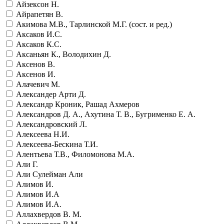
Айзексон Н.
Айрапетян В.
Акимова М.В., Тарлинской М.Г. (сост. и ред.)
Аксаков И.С.
Аксаков К.С.
Аксаньян К., Володихин Д.
Аксенов В.
Аксенов И.
Алачевич М.
Александер Арти Д.
Александр Кроник, Рашад Ахмеров
Александров Д. А., Ахутина Т. В., Бугрименко Е. А.
Александровский Л.
Алексеева Н.И.
Алексеева-Бескина Т.И.
Алентьева Т.В., Филомонова М.А.
Али Г.
Али Сулейман Али
Алимов И.
Алимов И.А
Алимов И.А.
Аллахвердов В. М.