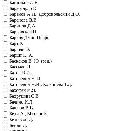
Банников А.В.
Барабтарло Г.
Баранов А.Н., Добровольский Д.О.
Баранова В.В.
Баринов Д.А.
Барковская Н.
Барлоу Джон Перри
Барт Р.
Баршай Э.
Баршт К. А.
Баскаков В. Ю. (ред.)
Бассман Л.
Батов В.И.
Баторевич Н. И.
Баторевич Н.И., Кожицева Т.Д.
Бахофен И.Я.
Бахрушин С.В.
Бачило И.Л.
Башков В.В.
Беди А., Мэтьюс Б.
Безносов Д.
Бейли Д.