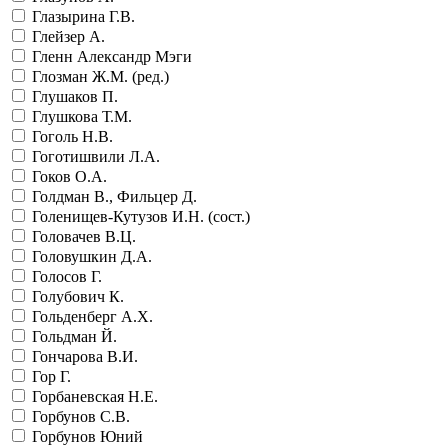
Глазырина Г.В.
Глейзер А.
Гленн Александр Мэги
Глозман Ж.М. (ред.)
Глушаков П.
Глушкова Т.М.
Гоголь Н.В.
Гоготишвили Л.А.
Гоков О.А.
Голдман В., Фильцер Д.
Голенищев-Кутузов И.Н. (сост.)
Головачев В.Ц.
Головушкин Д.А.
Голосов Г.
Голубович К.
Гольденберг А.Х.
Гольдман Й.
Гончарова В.И.
Гор Г.
Горбаневская Н.Е.
Горбунов С.В.
Горбунов Юний