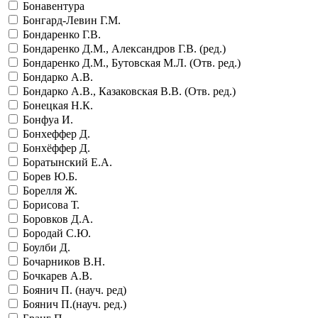
Бонавентура
Бонгард-Левин Г.М.
Бондаренко Г.В.
Бондаренко Д.М., Александров Г.В. (ред.)
Бондаренко Д.М., Бутовская М.Л. (Отв. ред.)
Бондарко А.В.
Бондарко А.В., Казаковская В.В. (Отв. ред.)
Бонецкая Н.К.
Бонфуа И.
Бонхеффер Д.
Бонхёффер Д.
Боратынский Е.А.
Борев Ю.Б.
Борелля Ж.
Борисова Т.
Боровков Д.А.
Бородай С.Ю.
Боулби Д.
Бочарников В.Н.
Бочкарев А.В.
Боянич П. (науч. ред)
Боянич П.(науч. ред.)