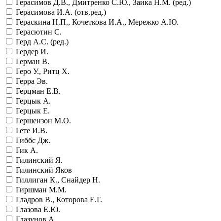
Герасимов Д.В., Дмитренко С.Ю., Заика Н.М. (ред.)
Герасимова И.А. (отв.ред.)
Гераскина Н.П., Кочеткова И.А., Мережко А.Ю.
Герасютин С.
Герд А.С. (ред.)
Гердер И.
Герман В.
Геро У., Ритц Х.
Герра Эв.
Герцман Е.В.
Герцык А.
Герцык Е.
Гершензон М.О.
Гете И.В.
Гиббс Дж.
Гик А.
Гилинский Я.
Гилинский Яков
Гиллиган К., Снайдер Н.
Гиршман М.М.
Гладров В., Которова Е.Г.
Глазова Е.Ю.
Глазунов А.