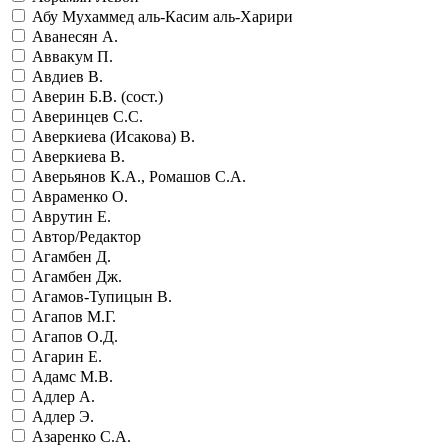
Абу Мухаммед аль-Касим аль-Харири
Аванесян А.
Аввакум П.
Авдиев В.
Аверин Б.В. (сост.)
Аверинцев С.С.
Аверкиева (Исакова) В.
Аверкиева В.
Аверьянов К.А., Ромашов С.А.
Авраменко О.
Аврутин Е.
Автор/Редактор
Агамбен Д.
Агамбен Дж.
Агамов-Тупицын В.
Агапов М.Г.
Агапов О.Д.
Агарин Е.
Адамс М.В.
Адлер А.
Адлер Э.
Азаренко С.А.