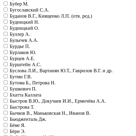
Бубер М.
Бугославский С.А.
Буданов В.Г., Киященко Л.П. (отв. ред.)
Будницкий Н.
Будницкий О.
Буллер А.
Булычев А.А.
Бурдье П.
Бурлаков Ю.
Бурцев А.Е.
Бурштейн А.С.
Буслова Л.И., Вартанян Ю.Т., Гаврилов В.Г. и др.
Бутми Г.В.
Бутома Б., Петрова Н.
Бушкович П.
Бхатта Каллата
Быстров В.Ю., Докучаев И.И., Ермичёва А.А.
Быстрова Т.
Бычков В., Маньковская Н., Иванов В.
Бьюдженталь Дж.
Бёме Я.
Бёрн Э.