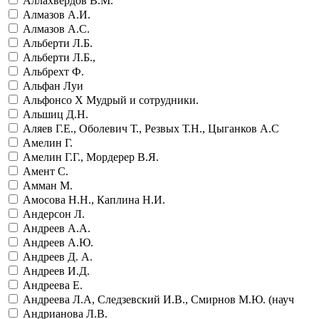
Аллахвердов В.М.
Алмазов А.И.
Алмазов А.С.
Альберти Л.Б.
Альберти Л.Б.,
Альбрехт Ф.
Альфан Луи
Альфонсо Х Мудрый и сотрудники.
Альшиц Д.Н.
Аляев Г.Е., Оболевич Т., Резвых Т.Н., Цыганков А.С
Амелин Г.
Амелин Г.Г., Мордерер В.Я.
Амент С.
Амман М.
Амосова Н.Н., Каплина Н.И.
Андерсон Л.
Андреев А.А.
Андреев А.Ю.
Андреев Д. А.
Андреев И.Д.
Андреева Е.
Андреева Л.А, Следзевский И.В., Смирнов М.Ю. (науч
Андрианова Л.В.