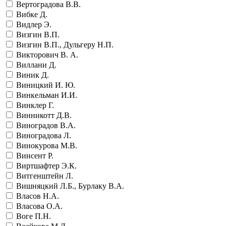
Вертоградова В.В.
Вибке Д.
Видлер Э.
Визгин В.П.
Визгин В.П., Дульгеру Н.П.
Викторович В. А.
Виллани Д.
Виник Д.
Виницкий И. Ю.
Винкельман И.И.
Винклер Г.
Винникотт Д.В.
Виноградов В.А.
Виноградова Л.
Винокурова М.В.
Винсент Р.
Виртшафтер Э.К.
Витгенштейн Л.
Вишняцкий Л.Б., Бурлаку В.А.
Власов Н.А.
Власова О.А.
Воге П.Н.