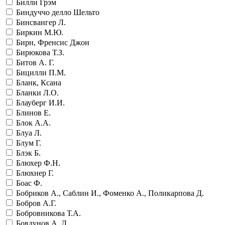
Билли Грэм
Биндуччо делло Шельто
Бинсвангер Л.
Биркин М.Ю.
Бирн, Френсис Джон
Бирюкова Т.З.
Битов А. Г.
Бицилли П.М.
Бланк, Ксана
Бланки Л.О.
Блауберг И.И.
Блинов Е.
Блок А.А.
Блуа Л.
Блум Г.
Блэк Б.
Блюхер Ф.Н.
Блюхнер Г.
Боас Ф.
Бобриков А., Саблин И., Фоменко А., Поликарпова Д.
Бобров А.Г.
Бобровникова Т.А.
Бовдунов А. Л.