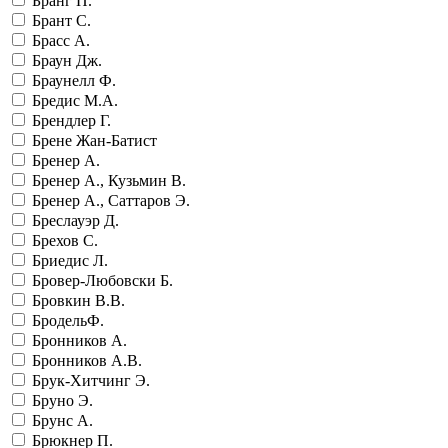
Бранг П.
Брант С.
Брасс А.
Браун Дж.
Браунелл Ф.
Бредис М.А.
Брендлер Г.
Брене Жан-Батист
Бренер А.
Бренер А., Кузьмин В.
Бренер А., Саттаров Э.
Бреслауэр Д.
Брехов С.
Бриедис Л.
Бровер-Любовски Б.
Бровкин В.В.
БродельФ.
Бронников А.
Бронников А.В.
Брук-Хитчинг Э.
Бруно Э.
Брунс А.
Брюкнер П.