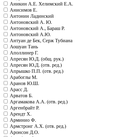
Аникин А.Е. Хелимский Е.А.
Анисимов Е.
Антонин Ладинский
Антоновский А. Ю.
Антоновский А., Бараш Р.
Антоновский А.Ю.
Антуан де Бек, Серж Тубиана
Аошуан Тань
Аполлинер Г.
Апресян Ю.Д. (общ. рук.)
Апресян Ю.Д. (отв. ред.)
Апрышко П.П. (отв. ред.)
Арабоглы М.
Аранов Ю.Ш.
Арасс Д.
Арватов Б.
Аргамакова А.А. (отв. ред.)
Аргенбрайт Р.
Арендт Х.
Арминио Ф.
Армстронг А.Х. (отв. ред.)
Аронсон Д.О.