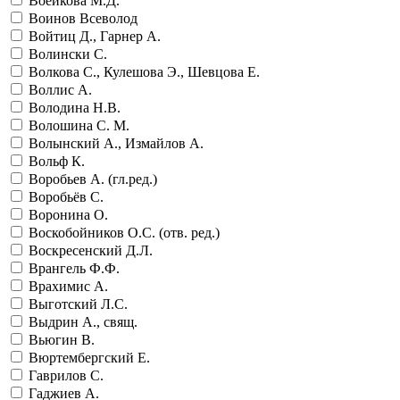
Воейкова М.Д.
Воинов Всеволод
Войтиц Д., Гарнер А.
Волински С.
Волкова С., Кулешова Э., Шевцова Е.
Воллис А.
Володина Н.В.
Волошина С. М.
Волынский А., Измайлов А.
Вольф К.
Воробьев А. (гл.ред.)
Воробьёв С.
Воронина О.
Воскобойников О.С. (отв. ред.)
Воскресенский Д.Л.
Врангель Ф.Ф.
Врахимис А.
Выготский Л.С.
Выдрин А., свящ.
Вьюгин В.
Вюртембергский Е.
Гаврилов С.
Гаджиев А.