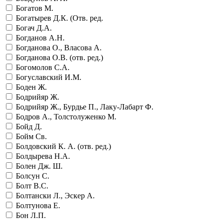
Богатов М.
Богатырев Д.К. (Отв. ред.
Богач Д.А.
Богданов А.Н.
Богданова О., Власова А.
Богданова О.В. (отв. ред.)
Богомолов С.А.
Богуславский И.М.
Боден Ж.
Бодрийяр Ж.
Бодрийяр Ж., Бурдье П., Лаку-Лабарт Ф.
Бодров А., Толстолуженко М.
Бойд Д.
Бойм Св.
Болдовский К. А. (отв. ред.)
Болдырева Н.А.
Болен Дж. Ш.
Болсун С.
Болт В.С.
Болтански Л., Эскер А.
Болтунова Е.
Бон Л.П.