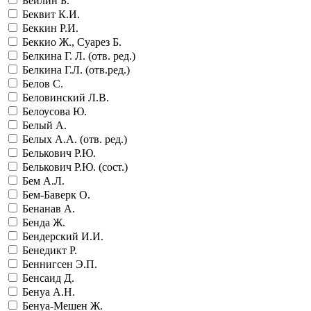
Бейлин Б.
Беквит К.И.
Беккин Р.И.
Беккио Ж., Суарез Б.
Белкина Г. Л. (отв. ред.)
Белкина Г.Л. (отв.ред.)
Белов С.
Беловинский Л.В.
Белоусова Ю.
Белый А.
Белых А.А. (отв. ред.)
Белькович Р.Ю.
Белькович Р.Ю. (сост.)
Бем А.Л.
Бем-Баверк О.
Бенанав А.
Бенда Ж.
Бендерский И.И.
Бенедикт Р.
Беннигсен Э.П.
Бенсаид Д.
Бенуа А.Н.
Бенуа-Мешен Ж.