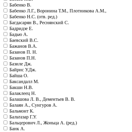
Бабенко В.
Бабенко Л.Г., Воронина Т.М., Плотникова А.М.,
Бабенко Н.С. (отв. ред.)
Багдасарян В., Реснянский С.
Бадридзе Е.
Бадью А.
Баевский В.С.
Бажанов В.А.
Базанов П. Н.
Базанов П.Н.
Базиле Дж.
Байрнс У.Дж.
Байша О.
Баксандалл М.
Бакши Н.В.
Балаклеец Н.
Балашова Л. В., Дементьев В. В.
Балаян А., Сунгуров А.
Бальмонт К.
Бальтазар Г.У.
Бальцерович Л., Жоньца А. (ред.)
Банк А.