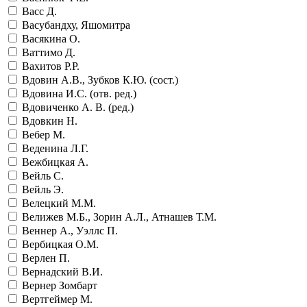
Васс Д.
Васубандху, Яшомитра
Васякина О.
Ваттимо Д.
Вахитов Р.Р.
Вдовин А.В., Зубков К.Ю. (сост.)
Вдовина И.С. (отв. ред.)
Вдовиченко А. В. (ред.)
Вдовкин Н.
Вебер М.
Веденина Л.Г.
Вежбицкая А.
Вейль С.
Вейль Э.
Велецкий М.М.
Велижев М.Б., Зорин А.Л., Атнашев Т.М.
Веннер А., Уэллс П.
Вербицкая О.М.
Верлен П.
Вернадский В.И.
Вернер Зомбарт
Вертгеймер М.