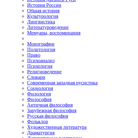
История России
Общая история
Культурология
Лингвистика
Литературоведение
Мемуары, воспоминания
Монографии
Политология
Право
Психоанализ
Психология
Религиоведение
Словари
Современная западная русистика
Социология
Филология
Философия
Античная философия
Зарубежная философия
Русская философия
Фольклор
Художественная литература
Драматургия