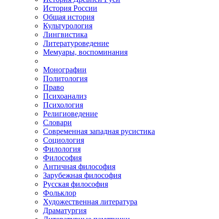
История России
Общая история
Культурология
Лингвистика
Литературоведение
Мемуары, воспоминания
Монографии
Политология
Право
Психоанализ
Психология
Религиоведение
Словари
Современная западная русистика
Социология
Филология
Философия
Античная философия
Зарубежная философия
Русская философия
Фольклор
Художественная литература
Драматургия