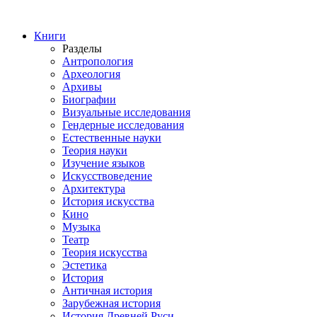
Книги
Разделы
Антропология
Археология
Архивы
Биографии
Визуальные исследования
Гендерные исследования
Естественные науки
Теория науки
Изучение языков
Искусствоведение
Архитектура
История искусства
Кино
Музыка
Театр
Теория искусства
Эстетика
История
Античная история
Зарубежная история
История Древней Руси