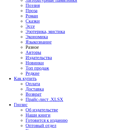
Литературные памятники
Поэзия
Проза
Роман
Сказки
Эссе
Эзотерика, мистика
Экономика
Языкознание
Разное
Авторы
Издательства
Новинки
Топ продаж
Редкие
Как купить
Оплата
Доставка
Возврат
Прайс-лист .XLSX
Гнозис
Об издательстве
Наши книги
Готовится к изданию
Оптовый отдел