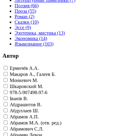
Литературные памятники
(7)
Поэзия
(66)
Проза
(55)
Роман
(2)
Сказки
(10)
Эссе
(9)
Эзотерика, мистика
(13)
Экономика
(14)
Языкознание
(103)
Автор
Ермичёв А.А.
Макаров А., Галеев Б.
Монкевич М.
Шкаровский М.
978-5-907498-97-6
Iванiв В.
Абдрашитов В.
Абдуллаев Ш.
Абрамов А.П.
Абрамов М.А. (отв. ред.)
Абрамович С.Л.
Абрамян Левон