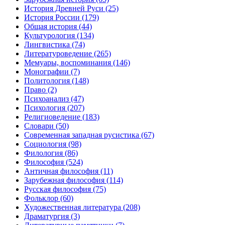
История Древней Руси
(25)
История России
(179)
Общая история
(44)
Культурология
(134)
Лингвистика
(74)
Литературоведение
(265)
Мемуары, воспоминания
(146)
Монографии
(7)
Политология
(148)
Право
(2)
Психоанализ
(47)
Психология
(207)
Религиоведение
(183)
Словари
(50)
Современная западная русистика
(67)
Социология
(98)
Филология
(86)
Философия
(524)
Античная философия
(11)
Зарубежная философия
(114)
Русская философия
(75)
Фольклор
(60)
Художественная литература
(208)
Драматургия
(3)